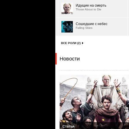
Идущие на смерть
Those About to Die
Сошедшие с небес
Falling Skies
ВСЕ РОЛИ (2)
Новости
Статья