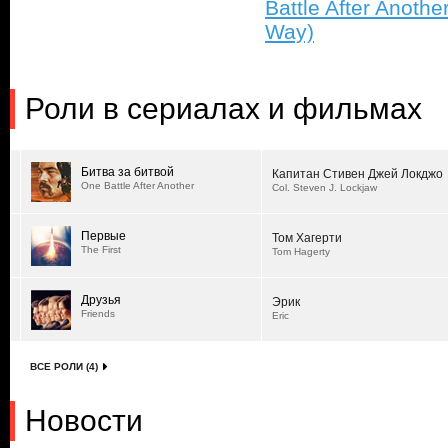
Battle After Another
Way)
Роли в сериалах и фильмах
Битва за битвой
Капитан Стивен Джей Локджо
One Battle After Another
Col. Steven J. Lockjaw
Первые
Том Хагерти
The First
Tom Hagerty
Друзья
Эрик
Friends
Eric
ВСЕ РОЛИ (4)
Новости