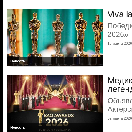
Viva l
Побед
2026»
16 марта 2026 
Новость
Медик
леген
Объяв
Актерс
02 марта 2026 
Новость