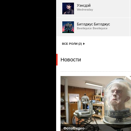
Уэнсдэй
Wednesday
Битлджус Битлджус
Beetlejuice Beetlejuice
ВСЕ РОЛИ (2)
Новости
Фото/Видео