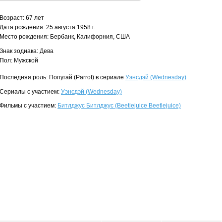
Возраст: 67 лет
Дата рождения: 25 августа 1958 г.
Место рождения: Бербанк, Калифорния, США
Знак зодиака: Дева
Пол: Мужской
Последняя роль: Попугай (Parrot) в сериале
Уэнсдэй (Wednesday)
Сериалы с участием:
Уэнсдэй (Wednesday)
Фильмы с участием:
Битлджус Битлджус (Beetlejuice Beetlejuice)