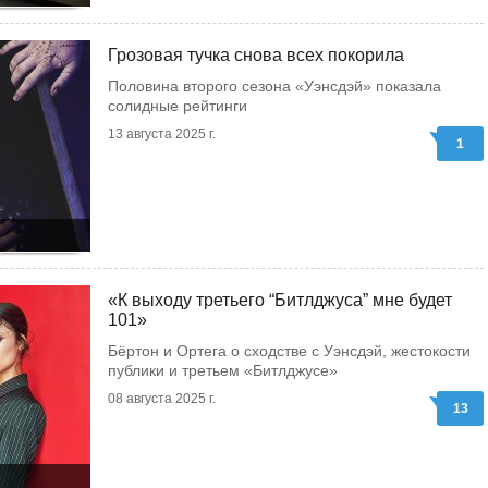
Грозовая тучка снова всех покорила
Половина второго сезона «Уэнсдэй» показала
солидные рейтинги
13 августа 2025 г.
1
«К выходу третьего “Битлджуса” мне будет
101»
Бёртон и Ортега о сходстве с Уэнсдэй, жестокости
публики и третьем «Битлджусе»
08 августа 2025 г.
13