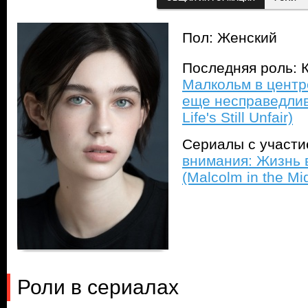
Пол: Женский
Последняя роль: К
Малкольм в центр
еще несправедлива
Life's Still Unfair)
Сериалы с участ
внимания: Жизнь 
(Malcolm in the Midd
Роли в сериалах