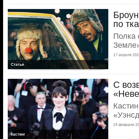
Броун
по тк
Полка 
Земле
17 апреля 2026
Статья
С воз
«Нев
Кастин
«Уэнс
24 февраля 20
Кастинг