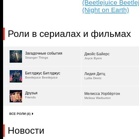
(Beetlejuice Beetle
(Night on Earth)
Роли в сериалах и фильмах
Загадочные события
Джойс Байерс
Stranger Things
Joyce Byers
Битлджус Битлджус
Лидия Дитц
Beetlejuice Beetlejuice
Lydia Deetz
Друзья
Мелисса Уорбёртон
Friends
Melissa Warburton
ВСЕ РОЛИ (4)
Новости