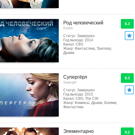
Род человеческий
8.3
Extant
Статус: Завершен
Год выхода: 2014
Канал: CBS
Жанр: Фантастика, Триллер,
Драма
Супергёрл
8.3
Supergirl
Статус: Завершен
Год выхода: 2015
Канал: CBS, The CW
Жанр: Комиксы, Драма, Боевик,
Фантастика
Элементарно
9.2