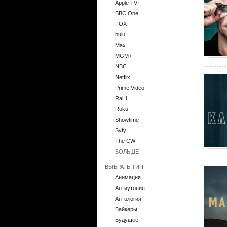
Apple TV+
BBC One
FOX
hulu
Max
MGM+
NBC
Netflix
Prime Video
Rai 1
Roku
Showtime
Syfy
The CW
БОЛЬШЕ
ВЫБРАТЬ ТИП:
Анимация
Антиутопия
Антология
Байкеры
Будущее