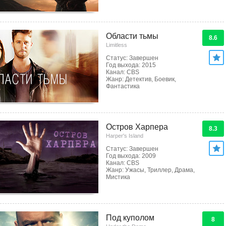
Области тьмы
8.6
Limitless
Статус: Завершен
Год выхода: 2015
Канал: CBS
Жанр: Детектив, Боевик,
Фантастика
Остров Харпера
8.3
Harper's Island
Статус: Завершен
Год выхода: 2009
Канал: CBS
Жанр: Ужасы, Триллер, Драма,
Мистика
Под куполом
8