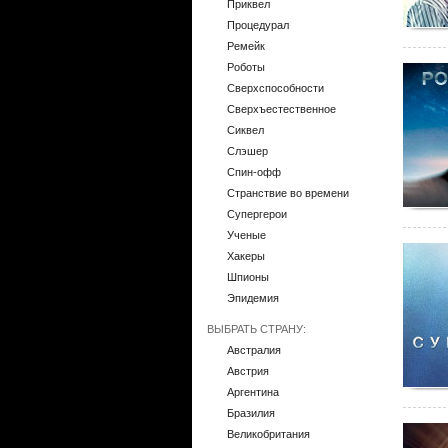
Приквел
Процедурал
Ремейк
Роботы
Сверхспособности
Сверхъестественное
Сиквел
Слэшер
Спин-офф
Странствие во времени
Супергерои
Ученые
Хакеры
Шпионы
Эпидемия
ВЫБРАТЬ СТРАНУ:
Австралия
Австрия
Аргентина
Бразилия
Великобритания