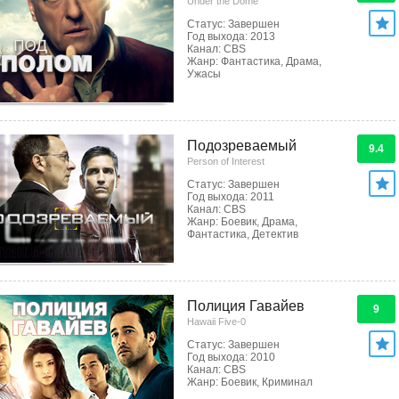
Under the Dome
Статус: Завершен
Год выхода: 2013
Канал: CBS
Жанр: Фантастика, Драма,
Ужасы
Подозреваемый
9.4
Person of Interest
Статус: Завершен
Год выхода: 2011
Канал: CBS
Жанр: Боевик, Драма,
Фантастика, Детектив
Полиция Гавайев
9
Hawaii Five-0
Статус: Завершен
Год выхода: 2010
Канал: CBS
Жанр: Боевик, Криминал