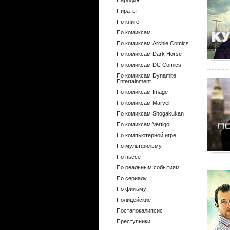
Пародия
Пираты
По книге
По комиксам
По комиксам Archie Comics
По комиксам Dark Horse
По комиксам DC Comics
По комиксам Dynamite
Entertainment
По комиксам Image
По комиксам Marvel
По комиксам Shogakukan
По комиксам Vertigo
По компьютерной игре
По мультфильму
По пьесе
По реальным событиям
По сериалу
По фильму
Полицейские
Постапокалипсис
Преступники