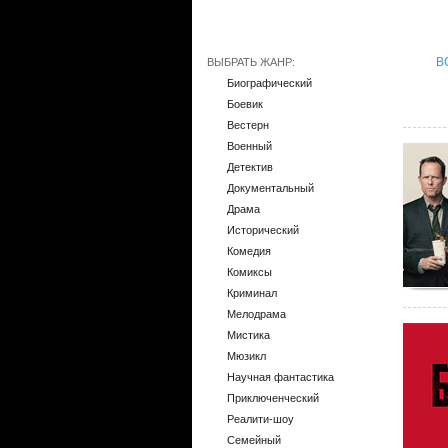
В
ВЫБРАТЬ ЖАНР:
Биографический
Боевик
Вестерн
Военный
Детектив
Документальный
Драма
Исторический
Комедия
Комиксы
Криминал
Мелодрама
Мистика
Мюзикл
Научная фантастика
Приключенческий
Реалити-шоу
Семейный