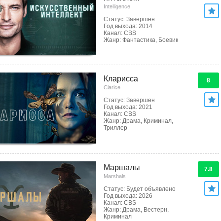
Intelligence
Статус: Завершен
Год выхода: 2014
Канал: CBS
Жанр: Фантастика, Боевик
Кларисса
8
Clarice
Статус: Завершен
Год выхода: 2021
Канал: CBS
Жанр: Драма, Криминал,
Триллер
Маршалы
7.8
Marshals
Статус: Будет объявлено
Год выхода: 2026
Канал: CBS
Жанр: Драма, Вестерн,
Криминал