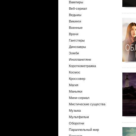
Вампиры
Веб-сериал
Ведьмы
Викинги
Военные
Врачи
Гангстеры
Динозавры
Зомби
Инопланетяне
Короткометражка
Космос
Кроссовер
Магия
Маньяки
Мини-сериал
Мистические существа
Музыка
Мультфильм
Оборотни
Параллельный мир