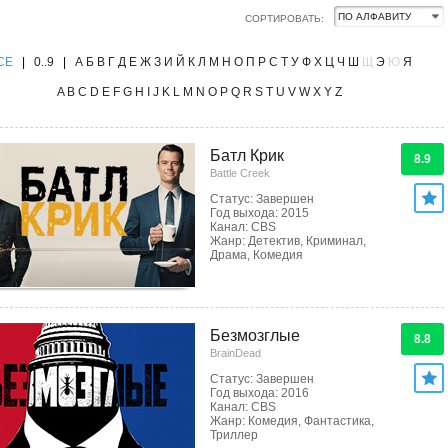
СОРТИРОВАТЬ:
CE
|
0..9
|
А
Б
В
Г
Д
Е
Ж
З
И
Й
К
Л
М
Н
О
П
Р
С
Т
У
Ф
Х
Ц
Ч
Ш
Щ
Э
Ю
Я
A
B
C
D
E
F
G
H
I
J
K
L
M
N
O
P
Q
R
S
T
U
V
W
X
Y
Z
Батл Крик
8.9
Battle Creek
Статус: Завершен
Год выхода: 2015
Канал: CBS
Жанр: Детектив, Криминал,
Драма, Комедия
Безмозглые
8.8
BrainDead
Статус: Завершен
Год выхода: 2016
Канал: CBS
Жанр: Комедия, Фантастика,
Триллер