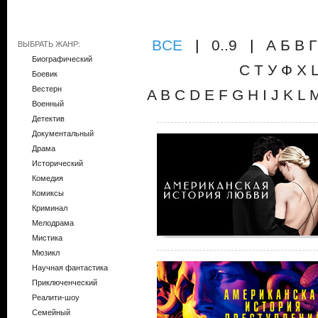
ВCE
|
0..9
|
А
Б
В
Г
ВЫБРАТЬ ЖАНР:
Биографический
С
Т
У
Ф
Х
Боевик
Вестерн
A
B
C
D
E
F
G
H
I
J
K
L
Военный
Детектив
Документальный
Драма
Исторический
Комедия
Комиксы
Криминал
Мелодрама
Мистика
Мюзикл
Научная фантастика
Приключенческий
Реалити-шоу
Семейный