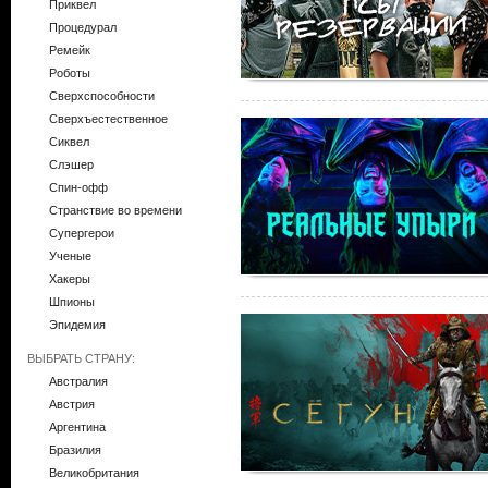
Приквел
Процедурал
Ремейк
Роботы
Сверхспособности
Сверхъестественное
Сиквел
Слэшер
Спин-офф
Странствие во времени
Супергерои
Ученые
Хакеры
Шпионы
Эпидемия
ВЫБРАТЬ СТРАНУ:
Австралия
Австрия
Аргентина
Бразилия
Великобритания