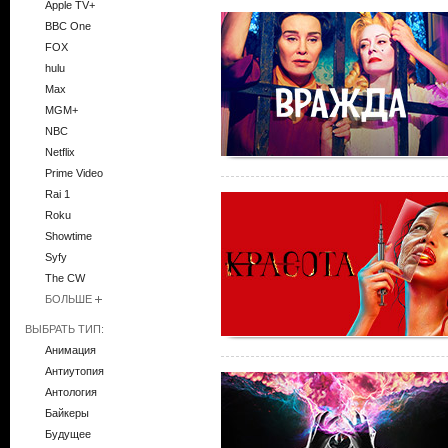
Apple TV+
BBC One
FOX
hulu
Max
MGM+
NBC
Netflix
Prime Video
Rai 1
Roku
Showtime
Syfy
The CW
БОЛЬШЕ
ВЫБРАТЬ ТИП:
Анимация
Антиутопия
Антология
Байкеры
Будущее