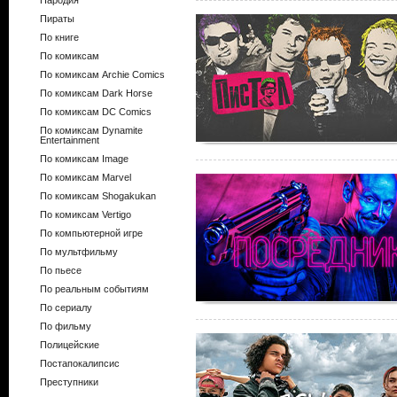
Пародия
Пираты
По книге
По комиксам
По комиксам Archie Comics
По комиксам Dark Horse
По комиксам DC Comics
По комиксам Dynamite
Entertainment
По комиксам Image
По комиксам Marvel
По комиксам Shogakukan
По комиксам Vertigo
По компьютерной игре
По мультфильму
По пьесе
По реальным событиям
По сериалу
По фильму
Полицейские
Постапокалипсис
Преступники