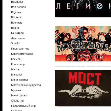
Вампиры
Веб-сериал
Ведьмы
Викинги
Военные
Врачи
Гангстеры
Динозавры
Зомби
Инопланетяне
Короткометражка
Космос
Кроссовер
Магия
Маньяки
Мини-сериал
Мистические существа
Музыка
Мультфильм
Оборотни
Параллельный мир