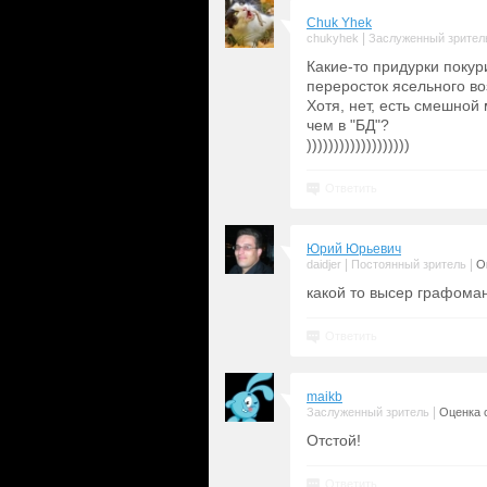
Chuk Yhek
|
chukyhek
Заслуженный зрител
Какие-то придурки покури
переросток ясельного в
Хотя, нет, есть смешной
чем в "БД"?
)))))))))))))))))))
Ответить
Юрий Юрьевич
|
|
daidjer
Постоянный зритель
О
какой то высер графоман
Ответить
maikb
|
Заслуженный зритель
Оценка с
Отстой!
Ответить