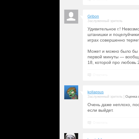
Gribon
Заслуженный зритель
Удивительное г.! Невозм
штанишки и поцелуйчики,
играх совершенно теряет
Может и можно было бы п
первой минуты — вообще
18, которой про любовь 
Ответить
kollapsus
|
Заслуженный зритель
Оценка с
Очень даже неплохо, пос
если выйдет.
Ответить