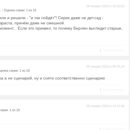
08 января 2024 в 10:10:02
|
ь
Оценка серии: 1 из 10
ли и решили - "и так сойдёт"! Серик даже не дет.сад -
озраста, причём даже не смешной.
 момент... Если это приквел, то почему Берлин выглядит старше,
|
Пожаловаться
09 января 2024 в 05:25:24
ценка серии: 1 из 10
а а не сценарий, ну и снято соответственно сценарию
|
Пожаловаться
09 января 2024 в 13:10:46
ерии: 1 из 10
|
Пожаловаться