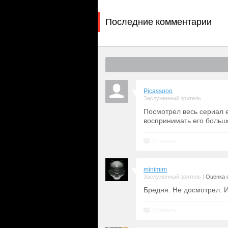
Последние комментарии
Picassooo
Заслуженный зритель
Посмотрел весь сериал 
воспринимать его больше 
Ответить
minimim
|
Заслуженный зритель
Оценка с
Бредня. Не досмотрел. 
Ответить