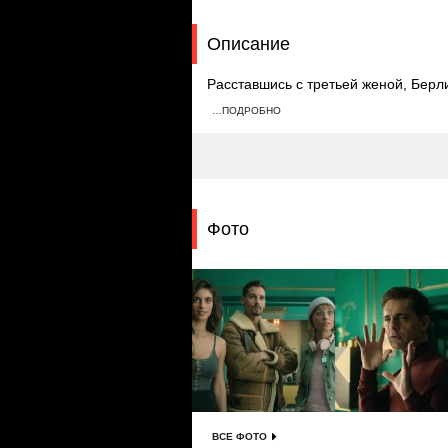
Описание
Расставшись с третьей женой, Берл
участницу по имени Камерон. Там о
…ПОДРОБНО
смогут пробраться к драгоценностя
Фото
ВСЕ ФОТО