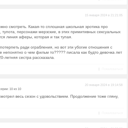
15 января 2024 в 21:21:05
ожно смотреть. Какая-то сплошная школьная эротика про
 тупота, персонажи мерзские, в этих примитивных сексуальных
ся линия аферы, которая и так тупая.
отерпеть ради ограбления, но вот эти убогие отношения с
 непонятно о чем фильм то????? писала как будто девочка лет
20-летняя сестра рассказала.
|
Пожаловаться
20 января 2024 в 19:14:58
ерии: 10 из 10
мотрел весь сезон с удовольствием. Продолжение тоже гляну,
|
Пожаловаться