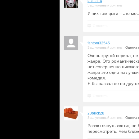
lazuta14
Заслуженный зритель
У них там цыги – это ме
Ответить
fantom32545
|
Заслуженный зритель
Оценка с
Очень крутой сериал, н
жанре. Это романтическа
нет совершенно никакого 
жанра это одно из лучши
комедия.
Я бы назвал ее по другом
Ответить
28brick28
|
Заслуженный зритель
Оценка с
Разок глянуть хватит, не
пересмотреть. Чем ближе