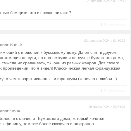
28 января 2024 в 01:32:30
стные блмщики, что их везде пихают?
|
Пожаловаться
02 февраля 2024 в 01:30:31
ерии: 10 из 10
е имющий отношения к бумажному дому. Да он снят в другом
я комедия по сути, но она не хуже и не лучше бумажного дома,
смысла их сравнивать, т.к. они из разных жанров. Для своего
х проиведений что я видел! Классическая легкая французская
у: о чем говорят испанцы.. и французы (конечно о любви...)
|
Пожаловаться
19 марта 2024 в 23:54:31
ерии: 8 из 10
 более, в отличие от Бумажного дома, который хочется
 к финишу, тем все более сказочно и наигранно...