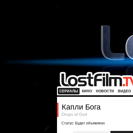
СЕРИАЛЫ
КИНО
НОВОСТИ
ВИДЕО
Капли Бога
Drops of God
Статус: Будет объявлено