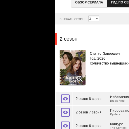
ОБЗОР СЕРИАЛА
ГИД ПО С
ВЫБРАТЬ СЕЗОН:
2 сезон
Статус: Завершен
Год: 2026
Количество вышедших 
Избавлени
2 сезон 8 серия
Break Free
Пиррова п
2 сезон 7 серия
Pyrrhus
Конкурс
2 сезон 6 серия
The Contest