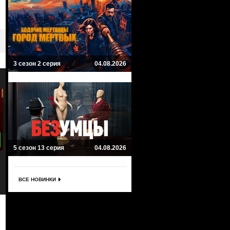
3 сезон 2 серия
04.08.2026
7.1
8
5 сезон 13 серия
04.08.2026
Туман
Касл-Рок
The Mist
Castle Rock
Драма, Фантастика, Ужасы
Триллер, Мистика, Драма, Ужасы
ВСЕ НОВИНКИ