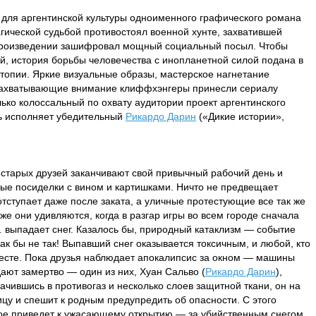
 для аргентинской культуры одноименного графического романа
агической судьбой противостоял военной хунте, захватившей
м произведении зашифровал мощный социальный посыл. Чтобы
ей, история борьбы человечества с инопланетной силой подана в
топии. Яркие визуальные образы, мастерское нагнетание
захватывающие внимание клиффхэнгеры принесли сериалу
лько колоссальный по охвату аудитории проект аргентинского
ль исполняет убедительный
Рикардо Дарин
(«Дикие истории»,
 старых друзей заканчивают свой привычный рабочий день и
ые посиделки с вином и картишками. Ничто не предвещает
отступает даже после заката, а уличные протестующие все так же
е они удивляются, когда в разгар игры во всем городе сначала
… выпадает снег. Казалось бы, природный катаклизм — событие
ак бы не так! Выпавший снег оказывается токсичным, и любой, кто
месте. Пока друзья наблюдает апокалипсис за окном — машины
дают замертво — один из них, Хуан Сальво (
Рикардо Дарин
),
ачившись в противогаз и несколько слоев защитной ткани, он на
ицу и спешит к родным предупредить об опасности. С этого
рое приведет к ужасающему открытию — за убийственным снегом