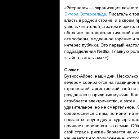
«Этернавт» — экранизация важного
Эктора Эстерхельда
. Писатель с тр
власть в родной стране, и в свое
увлечь читателей, а затем и зрител
оболочке постапокалиптической дис
атмосферы, медленное горение и 
интерес публики. Это первый насто
подразделения Netflix. Главную ро
«Тайна в его глазах»).
Сюжет
Буэнос-Айрес, наши дни. Несколько
вечером собираются на традиционн
странностей: аргентинский зной не 
раздражают ворчливых мужчин. Как ж
отрубается электричество, а затем
удивительное, но не смертельное. К
соприкоснется с ним, погибнет на 
врезаются друг в друга, курьеры па
начинает переживать за семью. Обл
свой страх и риск выбирается на ул
начинается его приключение, кото