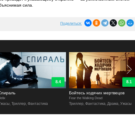
бъяснимая сила.
Поделиться:
8.4
8.1
Спираль
Бойтесь ходячих мертвецов
elix
Fear the Walking Dead
Ужасы, Триллер, Фантастика
Триллер, Фантастика, Драма, Ужасы