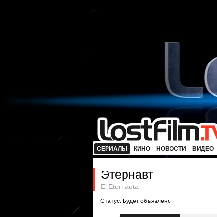
СЕРИАЛЫ
КИНО
НОВОСТИ
ВИДЕО
Этернавт
El Eternauta
Статус: Будет объявлено