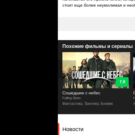
стоит еще более неумолимая и нео
Похожие фильмы и сериалы
8.3
7.8
ячие мертвецы
Сошедшие с небес
alking Dead
Falling Skies
H
ы, Триллер, Комиксы, Фантастика,
Фантастика, Триллер, Боевик
ма
Новости