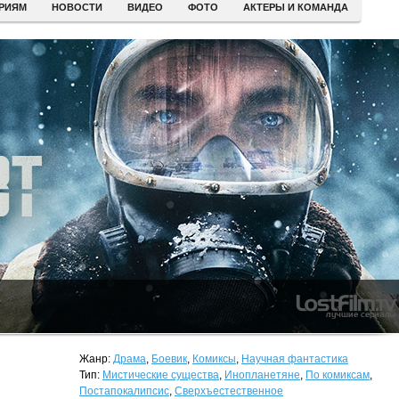
ЕРИЯМ
НОВОСТИ
ВИДЕО
ФОТО
АКТЕРЫ И КОМАНДА
Жанр:
Драма
,
Боевик
,
Комиксы
,
Научная фантастика
Тип:
Мистические существа
,
Инопланетяне
,
По комиксам
,
Постапокалипсис
,
Сверхъестественное