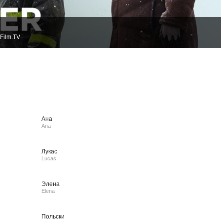
Film.TV
Ана
Ana
Лукас
Lucas
Элена
Elena
Польски