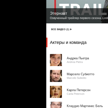
Этернавт
Озвученный трейлер первого сезона. Lost
ВСЕ ВИДЕО (1)
Актеры и команда
Андреа Пьетра
Andrea Pietra
Марсело Субиотто
Marcelo Subiotto
Карла Петерсон
Carla Peterson
Клаудио Мартинес Бель