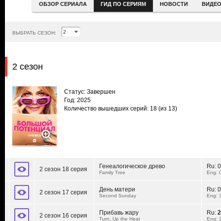
ОБЗОР СЕРИАЛА
ГИД ПО СЕРИЯМ
НОВОСТИ
ВИДЕ
ВЫБРАТЬ СЕЗОН:
2 сезон
Статус: Завершен
Год: 2025
Количество вышедших серий: 18
(из 13)
Генеалогическое древо
Ru:
0
2 сезон 18 серия
Family Tree
Eng: 
День матери
Ru:
0
2 сезон 17 серия
Second Sunday
Eng: 
Прибавь жару
Ru:
2
2 сезон 16 серия
Turn, Up the Heat
Eng: 