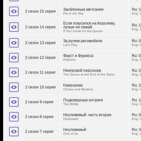
Заоблачные мечтания
Ru:
1
2 сезон 15 серия
Pie in the Sky
Eng: 
Если покусился на Королеву,
Ru:
1
2 сезон 14 серия
лучше не лажай
Eng: 
If You Come for the Queen
За рулем автомобиля
Ru:
0
2 сезон 13 серия
Let's Play
Eng: 
Фауст и Фуриоса
Ru:
0
2 сезон 12 серия
Partners
Eng: 
Неигровой персонаж
Ru:
2
2 сезон 11 серия
The Sauna at the End of the Stairs
Eng: 
Наказание
Ru:
2
2 сезон 10 серия
Chutes and Murders
Eng: 
Подковерные интриги
Ru:
1
2 сезон 9 серия
The RAMs
Eng: 
Неуловимый: часть вторая
Ru:
0
2 сезон 8 серия
Obsessed
Eng: 
Неуловимый
Ru:
3
2 сезон 7 серия
One of Us
Eng: 