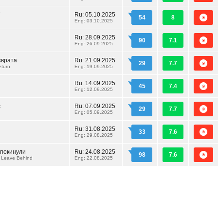
7
Ru:
05.10.2025
54
8
Eng: 03.10.2025
Ru:
28.09.2025
90
7.1
Eng: 26.09.2025
зврата
Ru:
21.09.2025
29
7.7
eturn
Eng: 19.09.2025
Ru:
14.09.2025
45
7.4
Eng: 12.09.2025
с
Ru:
07.09.2025
29
7.7
Eng: 05.09.2025
Ru:
31.08.2025
33
7.6
Eng: 29.08.2025
 покинули
Ru:
24.08.2025
98
7.6
 Leave Behind
Eng: 22.08.2025