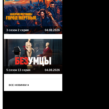
3 сезон 2 серия
04.08.2026
5 сезон 13 серия
04.08.2026
ВСЕ НОВИНКИ