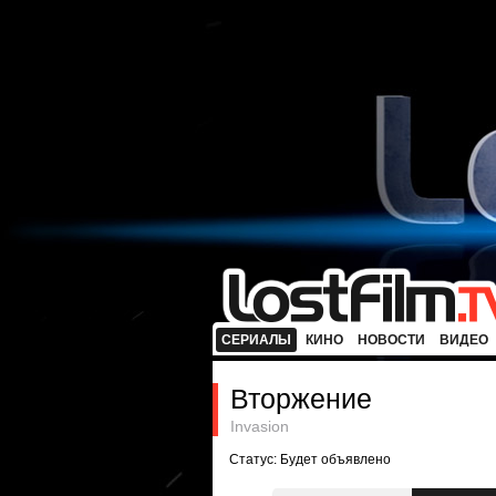
СЕРИАЛЫ
КИНО
НОВОСТИ
ВИДЕО
Вторжение
Invasion
Статус: Будет объявлено