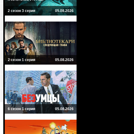
2 сезон 3 серия
05.08.2026
2 сезон 1 серия
05.08.2026
6 сезон 1 серия
05.08.2026