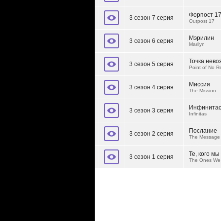
Форпост 1
3 сезон 7 серия
Outpost 17
Мэрилин
3 сезон 6 серия
Marilyn
Точка нево
3 сезон 5 серия
Point of No R
Миссия
3 сезон 4 серия
The Mission
Инфинита
3 сезон 3 серия
Infinitas
Послание
3 сезон 2 серия
The Message
Те, кого мы
3 сезон 1 серия
The Ones We