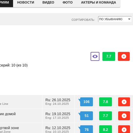
ЕРИЯМ
НОВОСТИ
ВИДЕО
ФОТО
АКТЕРЫ И КОМАНДА
СОРТИРОВАТЬ:
7.7
серий: 10
(из 10)
Ru:
26.10.2025
106
7.8
e Line
Eng: 24.10.2025
ие домой
Ru:
19.10.2025
51
7.7
Eng: 17.10.2025
ртвой зоне
Ru:
12.10.2025
76
8.2
ead Zone
Eng: 10.10.2025