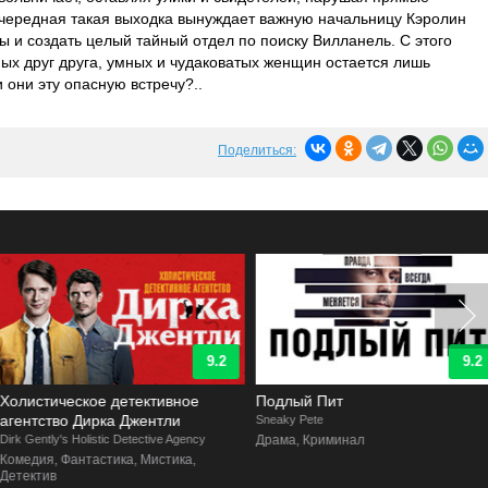
Очередная такая выходка вынуждает важную начальницу Кэролин
вы и создать целый тайный отдел по поиску Вилланель. С этого
ых друг друга, умных и чудаковатых женщин остается лишь
 они эту опасную встречу?..
Поделиться:
9.2
9.2
Холистическое детективное
Подлый Пит
агентство Дирка Джентли
Sneaky Pete
irk Gently's Holistic Detective Agency
Драма, Криминал
Комедия, Фантастика, Мистика,
Детектив