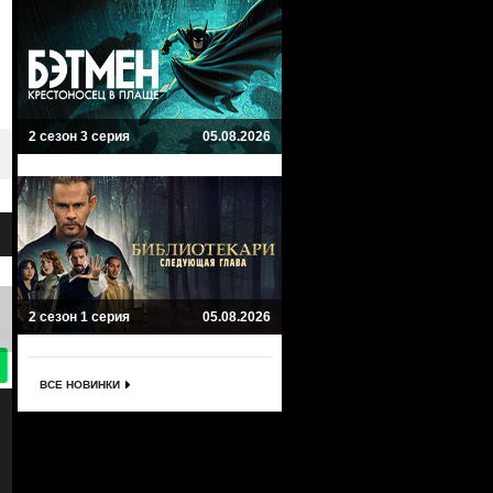
2 сезон 3 серия
05.08.2026
2 сезон 1 серия
05.08.2026
8.6
8
ВСЕ НОВИНКИ
Патриот
Грешница
Patriot
The Sinner
Драма, Триллер, Комедия
Криминал, Драма, Триллер