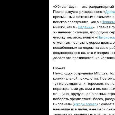
«Убивая Еву» — экстраординарный 
После выпуска рискованного «
Дирк
привычными сюжетными схемами и з
поисков преступника, как в «
Черном
мышки, как в «
Падении
». Главная 
жизненных ситуаций, что роднит с
чуточку меланхоличным «
Патриото
отменным черным юмором драма о 
нешаблонным взглядом на свою раб
хладнокровного палача и капризног
делает это противостояние чертов
Сюжет
Немолодая сотрудница MI5 Ева Пол
криминальной психологии. Поэтому, 
тут же рождается интересная, но не
нераскрытыми делами и положившис
женщина, орудующая в разных стра
побороть предвзятость босса, разд
Вилланель (
Джоди Комер
) скучает 
наемнице все легче, а ее цели ока
девушка на заданиях все чаще свое