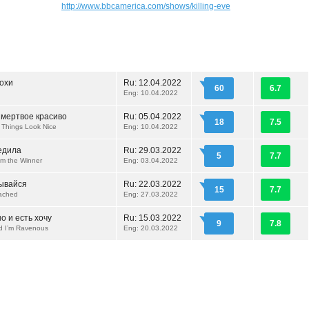
http://www.bbcamerica.com/shows/killing-eve
лохи
Ru:
12.04.2022
60
6.7
Eng: 10.04.2022
мертвое красиво
Ru:
05.04.2022
18
7.5
Things Look Nice
Eng: 10.04.2022
едила
Ru:
29.03.2022
5
7.7
’m the Winner
Eng: 03.04.2022
ывайся
Ru:
22.03.2022
15
7.7
tached
Eng: 27.03.2022
о и есть хочу
Ru:
15.03.2022
9
7.8
nd I’m Ravenous
Eng: 20.03.2022