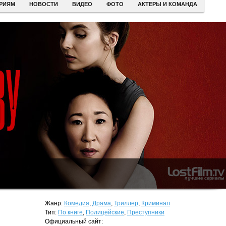
ЕРИЯМ
НОВОСТИ
ВИДЕО
ФОТО
АКТЕРЫ И КОМАНДА
Жанр:
Комедия
,
Драма
,
Триллер
,
Криминал
Тип:
По книге
,
Полицейские
,
Преступники
Официальный сайт: