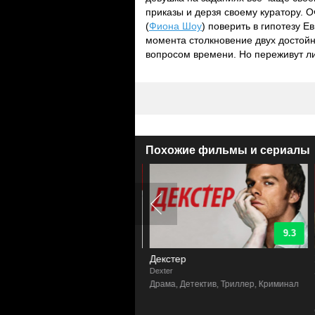
приказы и дерзя своему куратору. 
(
Фиона Шоу
) поверить в гипотезу Е
момента столкновение двух достойн
вопросом времени. Но переживут ли
Похожие фильмы и сериалы
7.8
9.3
кил
Декстер
Dexter
астика, Ужасы, Криминал
Драма, Детектив, Триллер, Криминал
D