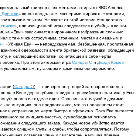
криминальный триллер с элементами сатиры от BBC America.
а Джентли
» канал продолжает экспериментировать с жанрами,
рительским опытом. Не ждите от этой истории стандартных
 списке
», или изощренной игры следователя и убийцы в кошки-
фишка «Евы» заключается в ироничном изображении сложных
ериал с таким же остроумным, странным, местами смешным и
м
». «Убивая Еву» — непредсказуемая, безбашенная, пропитанная
взаимной одержимости агента британской разведки, обладающей
оту, и киллерши-психопатки, сочетающей в себе черты
о ребенка. При этом актерская игра
Сандры О
и
Джоди Комер
ски увлекательным, пугающим и комичным одновременно.
астри (
Сандра О
) — приверженец теорий заговоров и спец в
когда в Вене дерзко убивают видного российского политика, у Евы
популярная в ее отделе идея. Сравнив этот случай с другими
ь на интуицию, она предположила, что за нападением стоит
нах и устраняющая жертв быстро и эффектно. Пока Ева пытается
раженного ее инициативностью, сумасбродная психопатка
в ожидании следующего заказа. Каждое новое убийство дается
зываются слишком глупы и слабы, чтобы сопротивляться. Потому
вольничает, оставляя улики и свидетелей, нарушая прямые