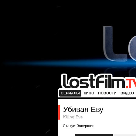
СЕРИАЛЫ
КИНО
НОВОСТИ
ВИДЕО
Убивая Еву
Killing Eve
Статус: Завершен