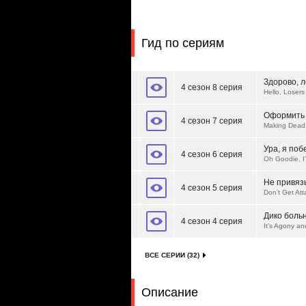
Гид по сериям
Здорово, 
4 сезон 8 серия
Hello, Losers
Оформить 
4 сезон 7 серия
Making Dead 
Ура, я поб
4 сезон 6 серия
Oh Goodie, I
Не привяз
4 сезон 5 серия
Don’t Get At
Дико больн
4 сезон 4 серия
It’s Agony a
ВСЕ СЕРИИ (32)
Описание