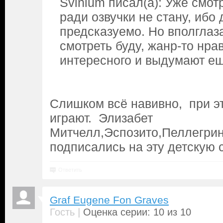
Svinium писал(а): Уже смот
ради озвучки не стану, ибо
предсказуемо. Но вполглаз
смотреть буду, жанр-то нрав
интересного и выдумают ещ
Слишком всё навивно, при э
играют. Элизабет
Митчелл,Эспозито,Пеллегри
подписались на эту детскую 
Ответить
Graf Eugene Fon Graves
|
Гость
Оценка серии: 10 из 10