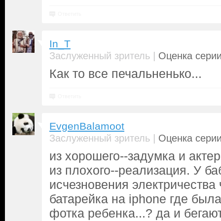
Ответить
In_T
|
Заслуженный зритель
Оценка серии
Как то все печальненько...
Ответить
EvgenBalamoot
|
Заслуженный зритель
Оценка серии
из хорошего--задумка и акте
из плохого--реализация. У ба
исчезновения электричества 
батарейка на iphone где был
фотка ребенка...? да и бегаю