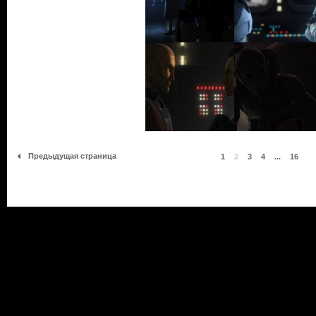
Предыдущая страница
1
2
3
4
...
16