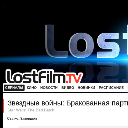
СЕРИАЛЫ
КИНО
НОВОСТИ
ВИДЕО
НОВИНКИ
РАСПИСАНИЕ
Звездные войны: Бракованная парт
Star Wars: The Bad Batch
Статус: Завершен