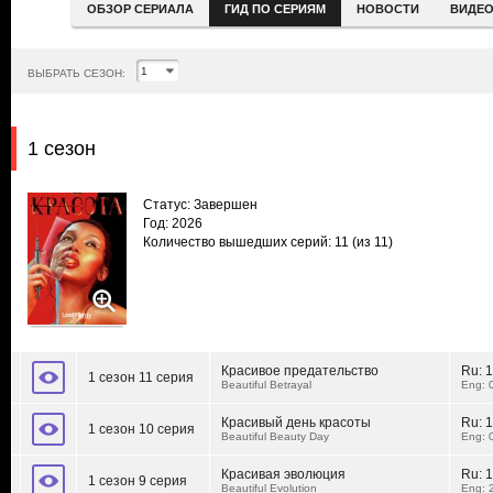
ОБЗОР СЕРИАЛА
ГИД ПО СЕРИЯМ
НОВОСТИ
ВИДЕ
ВЫБРАТЬ СЕЗОН:
1 сезон
Статус: Завершен
Год: 2026
Количество вышедших серий: 11
(из 11)
Красивое предательство
Ru:
1
1 сезон 11 серия
Beautiful Betrayal
Eng: 
Красивый день красоты
Ru:
1
1 сезон 10 серия
Beautiful Beauty Day
Eng: 
Красивая эволюция
Ru:
1
1 сезон 9 серия
Beautiful Evolution
Eng: 