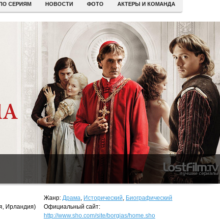
ПО СЕРИЯМ
НОВОСТИ
ФОТО
АКТЕРЫ И КОМАНДА
Жанр:
Драма
,
Исторический
,
Биографический
я, Ирландия)
Официальный сайт:
http://www.sho.com/site/borgias/home.sho