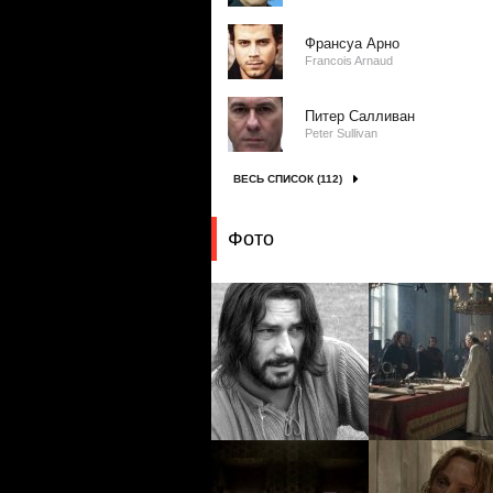
Франсуа Арно
Franсois Arnaud
Питер Салливан
Peter Sullivan
ВЕСЬ СПИСОК (112)
Фото