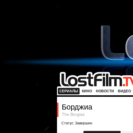
СЕРИАЛЫ
КИНО
НОВОСТИ
ВИДЕО
Борджиа
The Borgias
Статус: Завершен