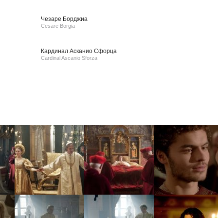
Чезаре Борджиа
Cesare Borgia
Кардинал Асканио Сфорца
Cardinal Ascanio Sforza