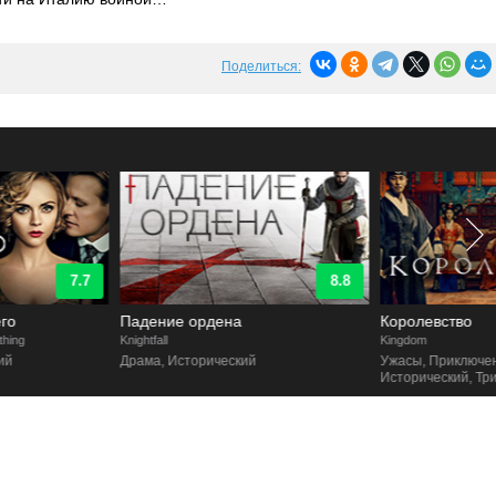
Поделиться:
8.8
9.1
Падение ордена
Королевство
nightfall
Kingdom
Драма, Исторический
Ужасы, Приключенческий,
Исторический, Триллер