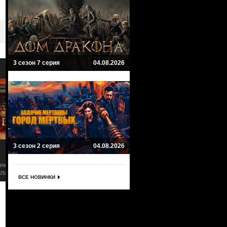
3 сезон 7 серия
04.08.2026
9
8
3 сезон 2 серия
04.08.2026
Молодой Папа
Новый Папа
The Young Pope
The New Pope
Драма, Исторический
Исторический, Драма
ВСЕ НОВИНКИ