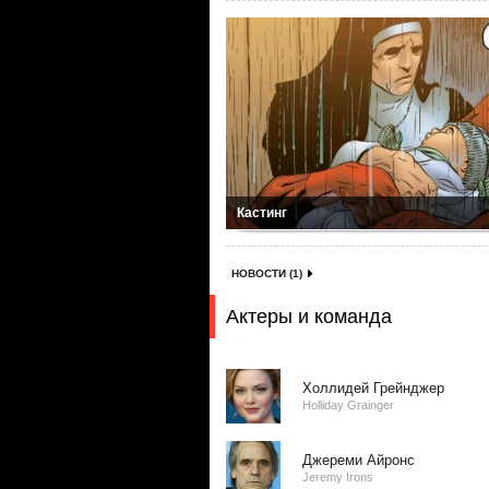
Кастинг
НОВОСТИ (1)
Актеры и команда
Холлидей Грейнджер
Holliday Grainger
Джереми Айронс
Jeremy Irons