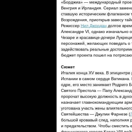
«Борджиа» — международный проект
Венгрия и Ирландия. Сериал замен
ставшую историческим флагманом 
Возрождения, приоткрыв завесу тай
Режиссер
Нил Джордан
долгое врем
Александре VI, однако изначально 
Чезаре и красавице-дочери Лукреци
персонажей, желающих поведать о 
задействовать реальные достоприме
бюджет проекта пошел на потрясаю
Сюжет
Италия конца XV века. В эпицентре
Испании в самом сердце Ватикана. 
одре, его место занимает Родриго 
Святого Престола — Папу Александр
пророчат высокую должность в духов
назначает главнокомандующим арми
уготована участь жены влиятельног
Святейшества — Джулии Фарнезе (
большой кровавый след, наполняя 
и предательством. Чтобы сместить 
французского короля Карла VIII по