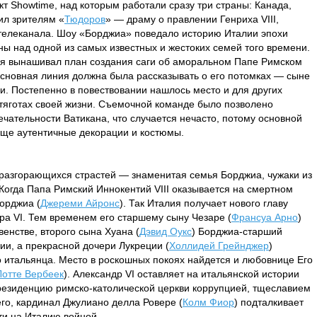
 Showtime, над которым работали сразу три страны: Канада,
ил зрителям «
Тюдоров
» — драму о правлении Генриха VIII,
телеканала. Шоу «Борджиа» поведало историю Италии эпохи
ны над одной из самых известных и жестоких семей того времени.
я вынашивал план создания саги об аморальном Папе Римском
основная линия должна была рассказывать о его потомках — сыне
и. Постепенно в повествовании нашлось место и для других
тяготах своей жизни. Съемочной команде было позволено
чательности Ватикана, что случается нечасто, потому основной
ще аутентичные декорации и костюмы.
 разгорающихся страстей — знаменитая семья Борджиа, чужаки из
Когда Папа Римский Иннокентий VIII оказывается на смертном
Борджиа (
Джереми Айронс
). Так Италия получает нового главу
а VI. Тем временем его старшему сыну Чезаре (
Франсуа Арно
)
енстве, второго сына Хуана (
Дэвид Оукс
) Борджиа-старший
и, а прекрасной дочери Лукреции (
Холлидей Грейнджер
)
о итальянца. Место в роскошных покоях найдется и любовнице Его
Лотте Вербеек
). Александр VI оставляет на итальянской истории
резиденцию римско-католической церкви коррупцией, тщеславием
его, кардинал Джулиано делла Ровере (
Колм Фиор
) подталкивает
йти на Италию войной…