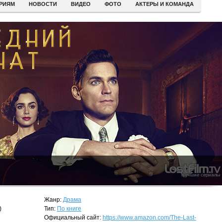
ЕРИЯМ
НОВОСТИ
ВИДЕО
ФОТО
АКТЕРЫ И КОМАНДА
Жанр:
Драма
)
Тип:
По книге
Официальный сайт:
https://www.amazon.com/The-Last-