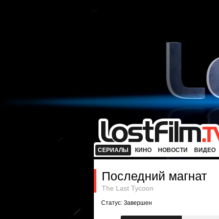
СЕРИАЛЫ
КИНО
НОВОСТИ
ВИДЕО
Последний магнат
The Last Tycoon
Статус: Завершен