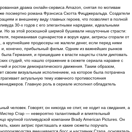
рованная драма онлайн-сервиса Amazon, снятая по мотивам
уже посмертно романа Фрэнсиса Скотта Фицджеральда. Создатели
ациям и внешнему виду главных героев, что позволяет в полной
ливуда 30-х годов с его элегантными нарядами, идеальными
. Но за этой роскошной ширмой бушевали нешуточные страсти:
теля, переманивая сценаристов и воруя идеи, актрисы сгорали от
ги, а крупнейшие продюсеры не жалели денег, если перед ними
й и, конечно, прибыльный фильм. Одним из важнейших рынков
 была Германия, и пришедшие к власти нацисты стали диктовать
ких студий, что нашло отражение в сюжете сериала наравне с
чий и ростом демократического движения. Таким образом,
яет своим визуальным исполнением, на которое была потрачена
атрагивает актуальную тему извечного противостояния
менеджеров. Главную роль в сериале исполнил обладатель
ьный человек. Говорят, он никогда не спит, не ходит на свидания, а
. Мистер Стар — невероятно талантливый и влиятельный
ицо крупной голливудской компании Brady American Pictures. Он
ать, каких актрис приглашать и какие сюжеты поручать
инопроизводства вмешивается босс и наставник Стара, основатель