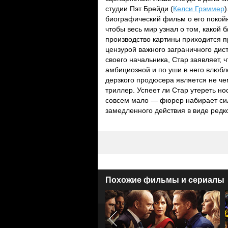
студии Пэт Брейди (
Келси Грэммер
биографический фильм о его покойн
чтобы весь мир узнал о том, какой
производство картины приходится п
цензурой важного заграничного ди
своего начальника, Стар заявляет, 
амбициозной и по уши в него влюбл
дерзкого продюсера является не че
триллер. Успеет ли Стар утереть н
совсем мало — фюрер набирает силу
замедленного действия в виде редко
Похожие фильмы и сериалы