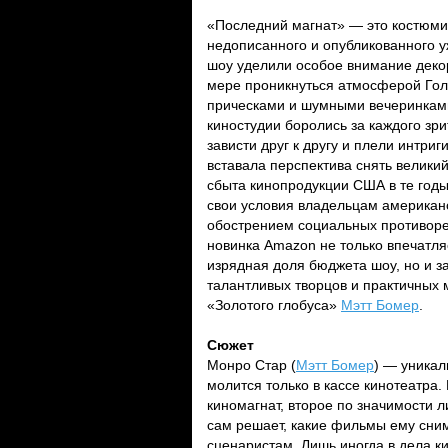
«Последний магнат» — это костюми
недописанного и опубликованного 
шоу уделили особое внимание декор
мере проникнуться атмосферой Гол
прическами и шумными вечеринками
киностудии боролись за каждого зри
зависти друг к другу и плели интри
вставала перспектива снять велики
сбыта кинопродукции США в те годы
свои условия владельцам американс
обострением социальных противоре
новинка Amazon не только впечатл
изрядная доля бюджета шоу, но и з
талантливых творцов и практичных 
«Золотого глобуса»
Мэтт Бомер
.
Сюжет
Монро Стар (
Мэтт Бомер
) — уникал
молится только в кассе кинотеатра
киномагнат, второе по значимости л
сам решает, какие фильмы ему сним
сценаристам. Лишь иногда в дела к