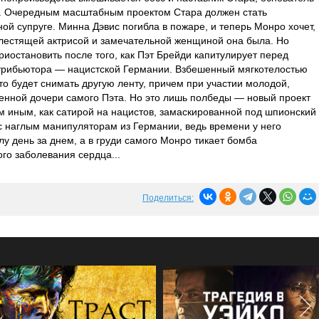
). Очередным масштабным проектом Стара должен стать
ой супруге. Минна Дэвис погибла в пожаре, и теперь Монро хочет,
 блестящей актрисой и замечательной женщиной она была. Но
риостановить после того, как Пэт Брейди капитулирует перед
стрибьютора — нацистской Германии. Взбешенный мягкотелостью
что будет снимать другую ленту, причем при участии молодой,
енной дочери самого Пэта. Но это лишь полбеды — новый проект
м иным, как сатирой на нацистов, замаскированной под шпионский
ос наглым манипуляторам из Германии, ведь времени у него
 день за днем, а в груди самого Монро тикает бомба
го заболевания сердца...
Поделиться: