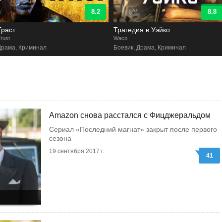
8.8
7.8
Трагедия в Уэйко
Десять процентов
Waco
Dix pour cent
Боевик, Драма, Криминал
Комедия, Драма
Amazon снова расстался с Фицджеральдом
Сериал «Последний магнат» закрыт после первого
сезона
19 сентября 2017 г.
41