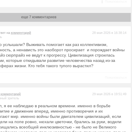
|
Пожаловаться
еще 7 комментариев
твет на
комментарий
28 мая 2026 в 16:38:14
ль
ню услышали? Выживать помогает как раз коллективизм,
ность, а ненависть это наоборот просирает и порождает войны
йз сюрпрайз не ведут к прогрессу. Цивилизация строилась
, которые откидывали развитие человечества назад из-за
сферах жизни. Кто тебя такого тупого вырастил?
Пожаловаться
а
комментарий
29 мая 2026 в 19:51:49
ный зритель
л, я ее наблюдаю в реальном времени. именно в борьбе
витие и движение вперед, именно противоречия и их
гают мир. именно войны были двигателем цивилизаций, если
ели на попе ровно, нюхали цветочки, брались за руки, водили
хищались всеобщей инклюзивностью - не было не Великого