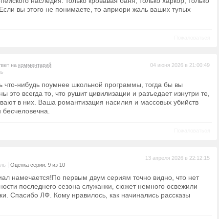
пейского наследия. только кровавая баня, только харкор, только
 Если вы этого не понимаете, то априори жаль ваших тупых
Пожаловаться
твет на
комментарий
04 июня 2026 в 21:00:49
ль
ь что-нибудь поумнее школьной программы, тогда бы вы
ны это всегда то, что рушит цивилизации и разъедает изнутри те,
вают в них. Ваша романтизация насилия и массовых убийств
и бесчеловечна.
Пожаловаться
13 апреля 2026 в 22:12:15
|
ель
Оценка серии: 9 из 10
иал намечается!По первым двум сериям точно видно, что нет
зности последнего сезона служанки, сюжет немного освежили
ки. Спасибо ЛФ. Кому нравилось, как начинались рассказы