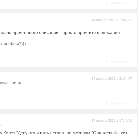
|
Пожаловаться
14 апреля 2026 в 13:43:08
 после прочтенного описании - просто прочтите в описание
способны?)))
|
Пожаловаться
14 апреля 2026 в 21:34:57
ерии: 1 из 10
|
Пожаловаться
17 апреля 2026 в 17:40:30
ль
у Колет "Девушка и пять негров" по мотивам "Оранжевый - хит