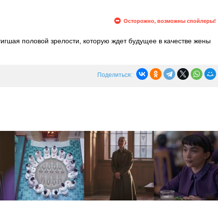
Осторожно, возможны спойлеры!
игшая половой зрелости, которую ждет будущее в качестве жены
 школе тетя Лидия поручает Агнес присматривать за Дэйзи. Дэйзи
о наказания Стража, а ночью тайком слушает радио и вспоминает
Поделиться: