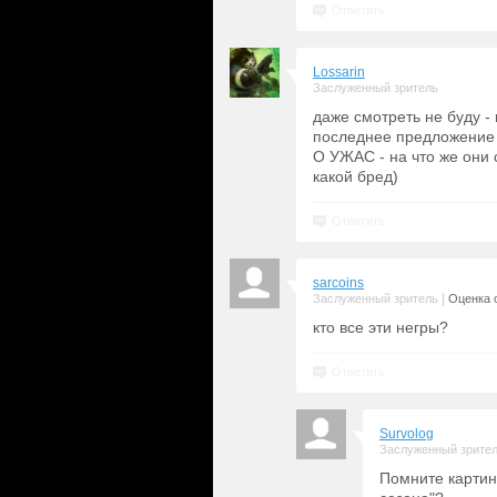
Ответить
Lossarin
Заслуженный зритель
даже смотреть не буду -
последнее предложение
О УЖАС - на что же они 
какой бред)
Ответить
sarcoins
|
Заслуженный зритель
Оценка с
кто все эти негры?
Ответить
Survolog
Заслуженный зрите
Помните картин