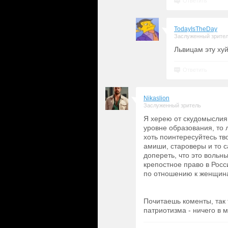
Ответить
TodayIsTheDay
Заслуженный зрите
Львицам эту ху
Ответить
Nikaslion
Заслуженный зритель
Я херею от скудомыслия
уровне образования, то 
хоть поинтересуйтесь тв
амиши, староверы и то с
допереть, что это вольн
крепостное право в Рос
по отношению к женщина
Почитаешь коменты, так 
патриотизма - ничего в м