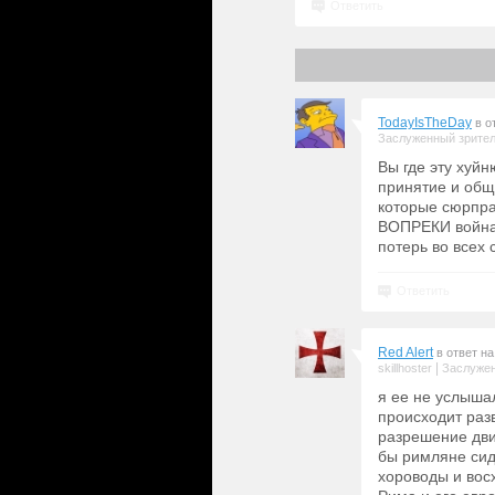
Ответить
TodayIsTheDay
в о
Заслуженный зрите
Вы где эту хуй
принятие и общ
которые сюрпра
ВОПРЕКИ войнам
потерь во всех 
Ответить
Red Alert
в ответ н
|
skillhoster
Заслужен
я ее не услыша
происходит раз
разрешение дви
бы римляне сид
хороводы и вос