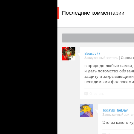
Последние комментарии
Beastly77
|
Заслуженный зритель
Оценка с
в природе любые самки, 
и дать потомство обяза
защиту и закрывающими 
невидимыми фаллосами..
Ответить
TodayIsTheDay
Заслуженный зрите
Это из какого к