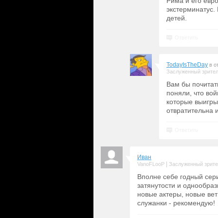
Рима и его евро
экстерминатус.
детей.
Ответить
TodayIsTheDay
в о
Заслуженный зрите
Вам бы почитат
поняли, что вой
которые выигры
отвратительна 
Ответить
Иван
|
VanoFLooP
Заслуженный зрит
Вполне себе годный сер
затянутости и однообра
новые актеры, новые вет
служанки - рекомендую!