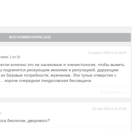
ВСЕ КОММЕНТАРИИ (153)
13 апреля 2026 в 01:38:26
ерии: 1 из 10
если конечно это не насекомые и членистоногие, чтобы выжить
ны подчинятся рискующим жизнями и репутацией, дарующим
их базовые потребности, мужчинам. Эти тупые отверстия с
. короче очередная пиндосовская бесовщина
|
Пожаловаться
28 мая 2026 в 16:33:00
ль
урса биологии, дворового?