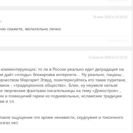
Пожаловаться
28 мая 2026 в 16:33:25
ль
йню скажите, желательно лично
Пожаловаться
13 апреля 2026 в 21:15:15
 комментирующих; то ли в России реально идет деградация на
ли даёт «плоды» блокировка интернета… Ну реально, пацаны ,
орчеством Маргарет Этвуд, поинтересуйтесь кто такие пуритане,
амое - «традиционное общество». Блин, ну неужели нельзя
ые творческие фантазии писательницы на тему «Домостроя» ,
сии и помещичий гарем из подневольных, исламские традиции
м и т.п.
такое ощущение что кроме ненависти, скудоумия и токсичного
озгах нет.