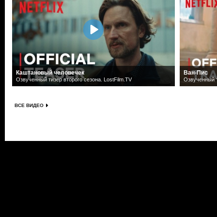
Каштановый человечек
Ван-Пис
Озвученный тизер второго сезона. LostFilm.TV
Озвученный т
ВСЕ ВИДЕО