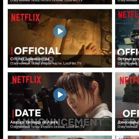
Сто лет одиночества
Острые коз
Озвученный тизер второй части. LostFilm.TV
Озвученный т
Аватар: Легенда об Аанге
Динозавры
Озвученный тизер второго сезона. LostFilm.TV
Озвученный т