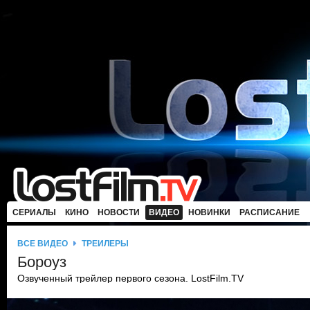
СЕРИАЛЫ
КИНО
НОВОСТИ
ВИДЕО
НОВИНКИ
РАСПИСАНИЕ
ВСЕ ВИДЕО
ТРЕЙЛЕРЫ
Бороуз
Озвученный трейлер первого сезона. LostFilm.TV