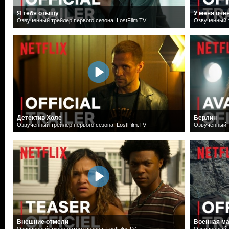
Я тебя отыщу
У меня оче
Озвученный трейлер первого сезона. LostFilm.TV
Озвученный т
Детектив Холе
Берлин
Озвученный трейлер первого сезона. LostFilm.TV
Озвученный т
Внешние отмели
Военная м
Озвученный тизер пятого сезона. LostFilm.TV
Озвученный т