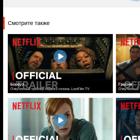
Смотрите также
Бороуз
Грызня
Озвученный трейлер первого сезона. LostFilm.TV
Озвученный т