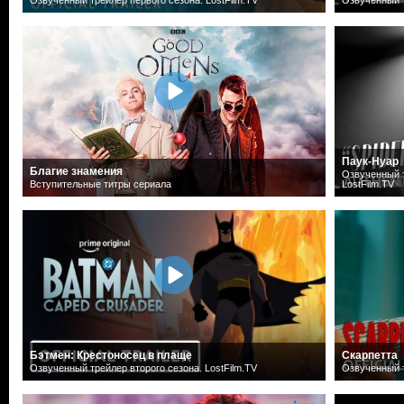
Паук-Нуар
Благие знамения
Озвученный т
Вступительные титры сериала
LostFilm.TV
Бэтмен: Крестоносец в плаще
Скарпетта
Озвученный трейлер второго сезона. LostFilm.TV
Озвученный т