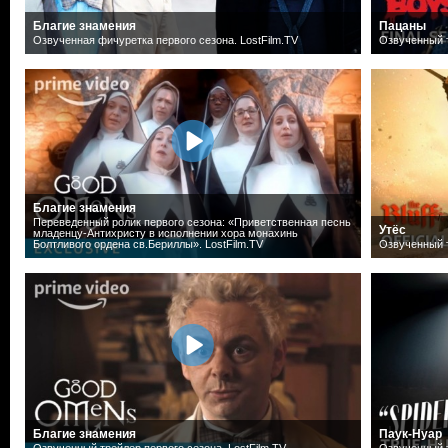
Благие знамения
Пацаны
Озвученная фичуретка первого сезона. LostFilm.TV
Озвученный т
Благие знамения
Переведенный ролик первого сезона: «Приветственная песнь
Утёс
младенцу-Антихристу в исполнении хора монахинь
Болтливого ордена св.Бериллы». LostFilm.TV
Озвученный т
Благие знамения
Паук-Нуар
Озвученный трейлер первого сезона. LostFilm.TV
Озвученный т