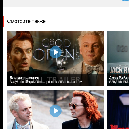
Смотрите также
Благие знамения
Джек Райан
Озвученный трейлер второго сезона. LostFilm.TV
Озвученный т