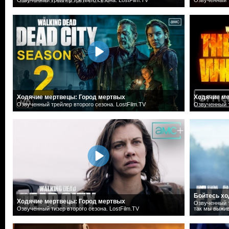
Ходячие мертвецы: Город мертвых
Ходячие м
Озвученный трейлер второго сезона. LostFilm.TV
Озвученный т
Бойтесь хо
Ходячие мертвецы: Город мертвых
Озвученный т
Озвученный тизер второго сезона. LostFilm.TV
так мы выжив