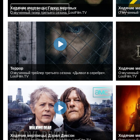
Ходячие мертвецы: Город мертвых
Ходячие ме
Озвученный тизер третьего сезона. LostFilm.TV
Озвученный т
Террор
Ходячие ме
Озвученный трейлер третьего сезона: «Дьявол в серебре».
Озвученный т
LostFilm.TV
LostFilm.TV
Ходячие мертвецы: Дэрил Диксон
Ходячие м
Озвученный трейлер третьего сезона. LostFilm.TV
Озвученный т