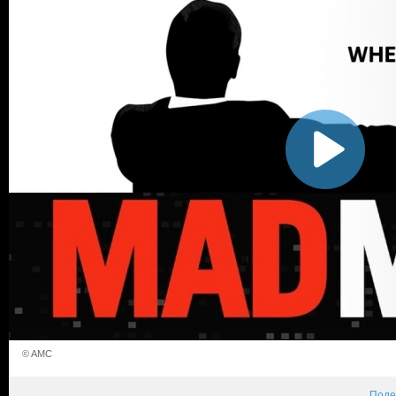
© AMC
Поде