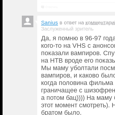
Ответить
Sanius
в ответ на
комментари
Заслуженный зритель
Да, я помню в 96-97 год
кого-то на VHS с анонсо
показали вампиров. Спу
на НТВ вроде его показ
Мы маму уболтали посм
вампиров, и каково был
когда половина фильма
граничащее с шизофрени
а потом бац)))) На маму
этот момент смотреть). 
братом было.