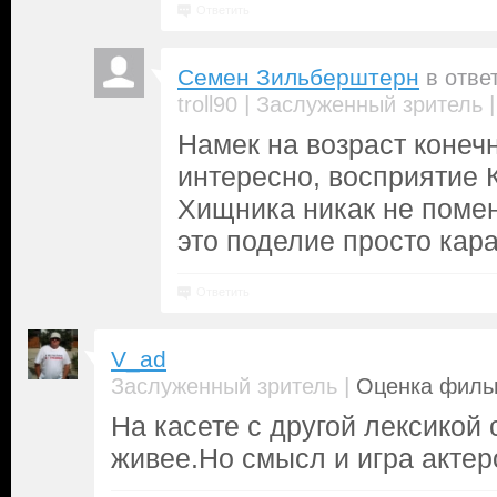
Ответить
Семен Зильберштерн
в отве
|
troll90
Заслуженный зритель
Намек на возраст конечн
интересно, восприятие 
Хищника никак не помен
это поделие просто кара
Ответить
V_ad
|
Заслуженный зритель
Оценка фильм
На касете с другой лексикой 
живее.Но смысл и игра актер