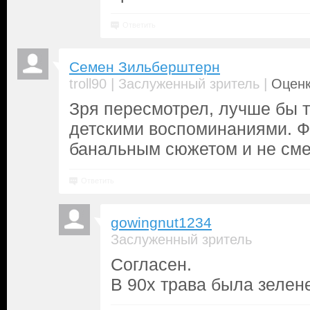
Ответить
Семен Зильберштерн
|
|
troll90
Заслуженный зритель
Оценк
Зря пересмотрел, лучше бы т
детскими воспоминаниями. Ф
банальным сюжетом и не см
Ответить
gowingnut1234
Заслуженный зритель
Согласен.
В 90х трава была зелен