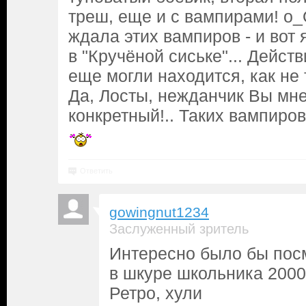
треш, еще и с вампирами! о
ждала этих вампиров - и вот 
в "Кручёной сиське"... Дейст
еще могли находится, как не т
Да, Лосты, нежданчик Вы мн
конкретный!.. Таких вампиров
Ответить
gowingnut1234
Заслуженный зритель
Интересно было бы посм
в шкуре школьника 2000
Ретро, хули