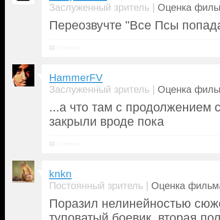
|
Заслуженный зритель
Оценка фильм
Переозвучте "Все Псы попада
Ответить
HammerFV
|
Заслуженный зритель
Оценка фильм
...а что там с продолжением 
закрыли вроде пока
Ответить
knkn
|
Постоянный зритель
Оценка фильма
Поразил нелинейностью сюже
туповатый боевик, вторая по