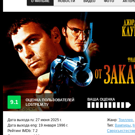
О ФИЛЬМЕ
НОВОСТИ
ВИДЕО
ФОТО
АКТЕР
ВАША ОЦЕНКА
ОЦЕНКА ПОЛЬЗОВАТЕЛЕЙ
9.1
LOSTFILM.TV
Дата выхода ru:
27 июня 2025
г.
Жанр:
Триллер
,
Дата выхода eng: 19 января 1996 г.
Тип:
Вампиры
,
М
Рейтинг IMDb: 7.2
Сверхъестеств