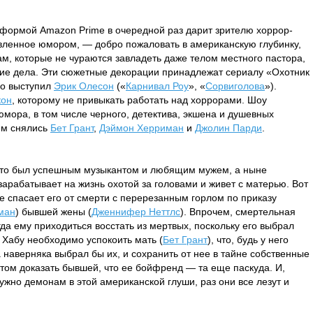
тформой Amazon Prime в очередной раз дарит зрителю хоррор-
авленное юмором, — добро пожаловать в американскую глубинку,
, которые не чураются завладеть даже телом местного пастора,
кие дела. Эти сюжетные декорации принадлежат сериалу «Охотник
го выступил
Эрик Олесон
(«
Карнивал Роу
», «
Сорвиголова
»).
кон
, которому не привыкать работать над хоррорами. Шоу
юмора, в том числе черного, детектива, экшена и душевных
ем снялись
Бет Грант
,
Дэймон Херриман
и
Джолин Парди
.
а-то был успешным музыкантом и любящим мужем, а ныне
зарабатывает на жизнь охотой за головами и живет с матерью. Вот
 спасает его от смерти с перерезанным горлом по приказу
ман
) бывшей жены (
Дженнифер Неттлс
). Впрочем, смертельная
да ему приходиться восстать из мертвых, поскольку его выбрал
 Хабу необходимо успокоить мать (
Бет Грант
), что, будь у него
 наверняка выбрал бы их, и сохранить от нее в тайне собственные
том доказать бывшей, что ее бойфренд — та еще паскуда. И,
ужно демонам в этой американской глуши, раз они все лезут и