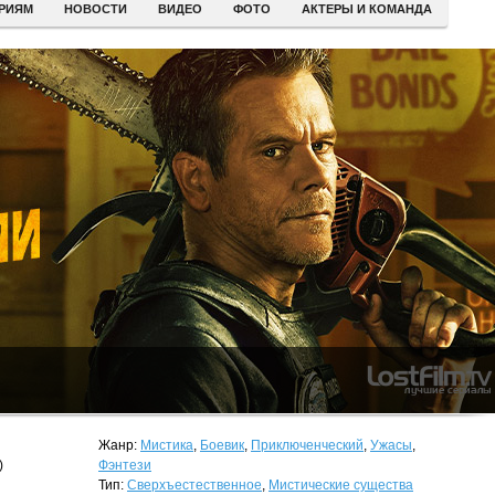
ЕРИЯМ
НОВОСТИ
ВИДЕО
ФОТО
АКТЕРЫ И КОМАНДА
Жанр:
Мистика
,
Боевик
,
Приключенческий
,
Ужасы
,
)
Фэнтези
Тип:
Сверхъестественное
,
Мистические существа