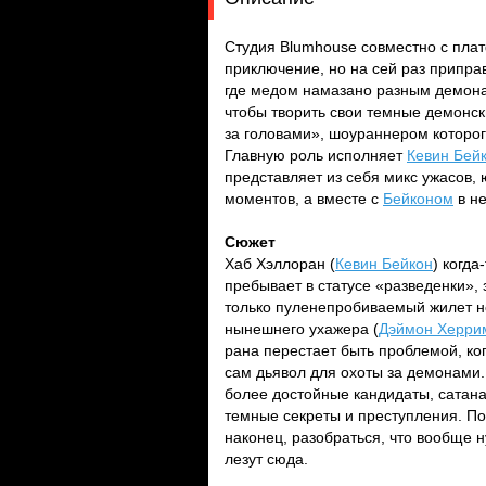
Студия Blumhouse совместно с пла
приключение, но на сей раз припр
где медом намазано разным демонам
чтобы творить свои темные демонс
за головами», шоураннером которо
Главную роль исполняет
Кевин Бей
представляет из себя микс ужасов, 
моментов, а вместе с
Бейконом
в н
Сюжет
Хаб Хэллоран (
Кевин Бейкон
) когд
пребывает в статусе «разведенки», 
только пуленепробиваемый жилет не
нынешнего ухажера (
Дэймон Херри
рана перестает быть проблемой, ког
сам дьявол для охоты за демонами.
более достойные кандидаты, сатана
темные секреты и преступления. По
наконец, разобраться, что вообще н
лезут сюда.