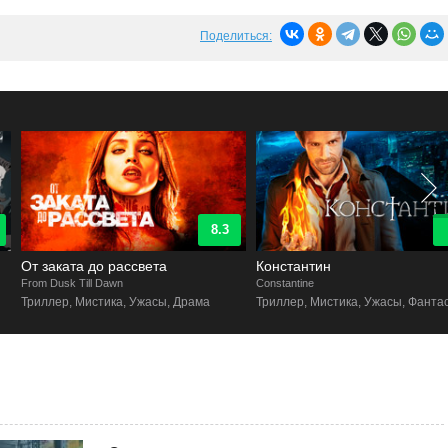
Поделиться:
8.3
9
От заката до рассвета
Константин
rom Dusk Till Dawn
Constantine
Триллер, Мистика, Ужасы, Драма
Триллер, Мистика, Ужасы, Фантастика