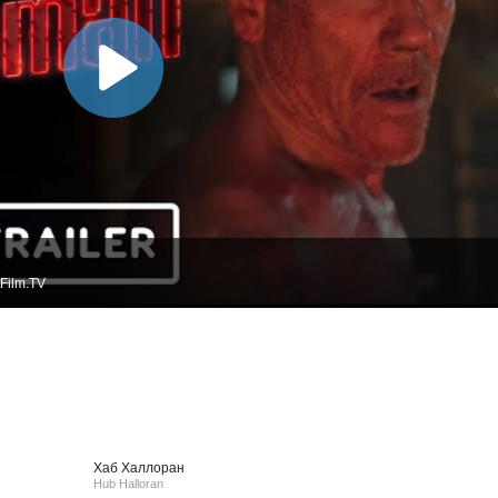
Film.TV
Хаб Халлоран
Hub Halloran