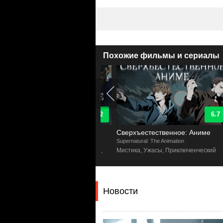
Похожие фильмы и сериалы
9.2
6.7
рхъестественное
Сверхъестественное: Аниме
natural
Supernatural: The Animation
F
ы, Детектив, Приключенческий,
Мистика, Ужасы, Приключенческий
ика, Драма
Новости