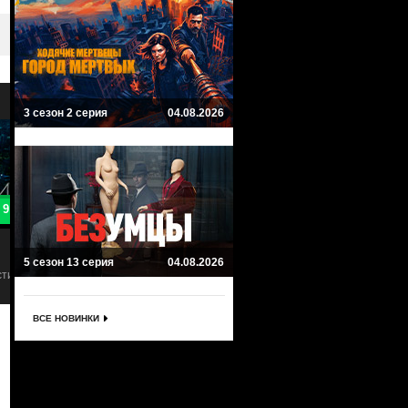
3 сезон 2 серия
04.08.2026
9.4
8
Люцифер
Изгой
Lucifer
Outcast
5 сезон 13 серия
04.08.2026
Мистика, Комедия, Комиксы, Драма,
Ужасы, Мистика, Драма
Детектив
ВСЕ НОВИНКИ