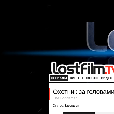
СЕРИАЛЫ
КИНО
НОВОСТИ
ВИДЕО
Охотник за головам
The Bondsman
Статус: Завершен