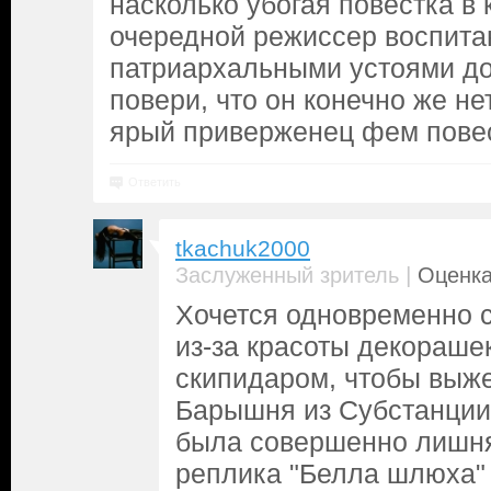
насколько убогая повестка в 
очередной режиссер воспита
патриархальными устоями до 
повери, что он конечно же нет
ярый приверженец фем повес
Ответить
tkachuk2000
|
Заслуженный зритель
Оценка
Хочется одновременно 
из-за красоты декораше
скипидаром, чтобы выже
Барышня из Субстанции,
была совершенно лишняя
реплика "Белла шлюха"