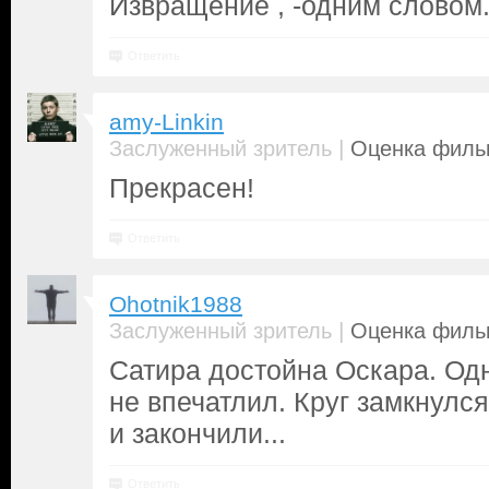
Извращение , -одним словом. 
Ответить
amy-Linkin
|
Заслуженный зритель
Оценка фильм
Прекрасен!
Ответить
Ohotnik1988
|
Заслуженный зритель
Оценка фильм
Сатира достойна Оскара. Одн
не впечатлил. Круг замкнулся
и закончили...
Ответить