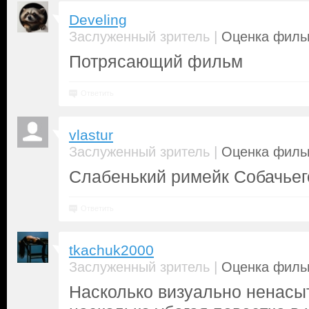
Develing
|
Заслуженный зритель
Оценка фильм
Потрясающий фильм
Ответить
vlastur
|
Заслуженный зритель
Оценка фильм
Слабенький римейк Собачьег
Ответить
tkachuk2000
|
Заслуженный зритель
Оценка фильм
Насколько визуально ненасы