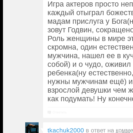
Игра актеров просто не
каждый отыграл божест
мадам прислуга у Бога(
зовут Годвин, сокращено 
Роль женщины в мире эт
скромна, один естестве
мужчина, нашел ее в ку
собой) и о чудо, оживил 
ребенка(ну естественно
нужны мужчинам ещё) и 
взрослой девушки чем 
как подумать! Ну конечн
Ответить
tkachuk2000
в ответ на
комме