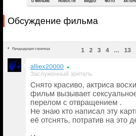
О ФИЛЬМЕ
НОВОСТИ
ВИДЕО
ФОТО
АКТЕР
Обсуждение фильма
Предыдущая страница
1
2
3
4
...
13
alliex20000
Заслуженный зритель
Снято красиво, актриса восхи
фильм вызывает сексуальное
перелом с отвращением .
Не знаю кто написал эту карт
её отснять, потратив на это д