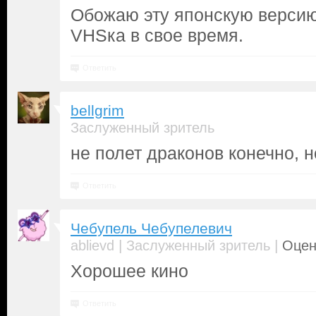
Обожаю эту японскую верси
VHSка в свое время.
Ответить
bellgrim
Заслуженный зритель
не полет драконов конечно, 
Ответить
Чебупель Чебупелевич
|
|
ablievd
Заслуженный зритель
Оцен
Хорошее кино
Ответить