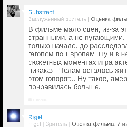
Substract
|
Заслуженный зритель
Оценка фильм
В фильме мало сцен, из-за э
странными, а не пугающими.
только начало, до расследов
гагопом по Европам. Ну и в 
сюжетных моментах игра акт
никакая. Челам осталось жить
этом говорят... Ну такое, ам
понравилась больше.
Ответить
Rigel
|
|
rrigel
Зритель
Оценка фильма: 7 и