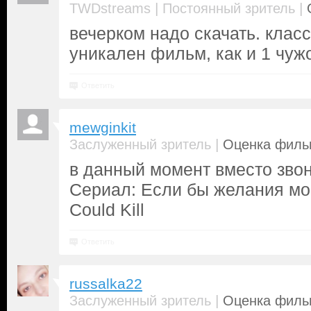
|
|
TWDstreams
Постоянный зритель
вечерком надо скачать. класс
уникален фильм, как и 1 чуж
Ответить
mewginkit
|
Заслуженный зритель
Оценка фильм
в данный момент вместо зво
Сериал: Если бы желания мог
Could Kill
Ответить
russalka22
|
Заслуженный зритель
Оценка фильм