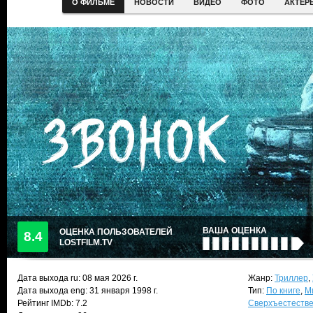
О ФИЛЬМЕ
НОВОСТИ
ВИДЕО
ФОТО
АКТЕР
ВАША ОЦЕНКА
ОЦЕНКА ПОЛЬЗОВАТЕЛЕЙ
8.4
LOSTFILM.TV
Дата выхода ru:
08 мая 2026
г.
Жанр:
Триллер
,
Дата выхода eng: 31 января 1998 г.
Тип:
По книге
,
М
Рейтинг IMDb: 7.2
Сверхъестеств