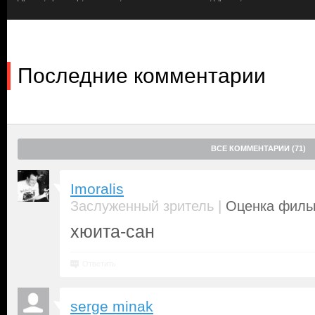
обнаружение тела не дают надежды — проклятие не терпит лог
чтобы остаться в мире живых.
Последние комментарии
ВСЕ КОММЕНТАРИИ (71)
Imoralis
|
Заслуженный зритель
Оценка фильм
хюита-сан
Ответить
serge minak