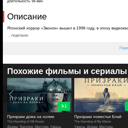
Длительность: 96 мин.
Описание
Японский хоррор «Звонок» вышел в 1998 году, в эпоху видеока
проката. Режиссер
Хидэо Наката
намеренно отказался от крови 
…ПОДРОБНО
атмосферу и воображение зрителя. Фильм эксплуатирует страх
выходит из-под контроля, превращая голубой экран в портал 
Поде
онрё Садако, не монстр, а трагическая жертва чудовищной нес
сильна, что записывается на магнитную ленту. Снятый всего з
эффекты, которые тем не менее работают лучше современной
ужасов, запустив волну ремейков азиатских хорроров и доказав
Похожие фильмы и сериалы
основанного на психологизме страха.
Сюжет
Журналистка Рэйко Асакава (
Нанако Мацусима
) расследует го
видеокассете: после ее просмотра раздается звонок, а ровно ч
искаженным от ужаса лицом. Смерть племянницы, смотревшей э
9.1
Рэйко найти кассету и включить ее. Сразу после раздается зво
начинается. Вместе с бывшим мужем в исполнении звезды «
Сё
Призраки дома на холме
Призраки поместья Блай
разгадать природу проклятия. В ходе расследования Рэйко вых
The Haunting of Hill House
The Haunting of Bly Manor
обладавшей сверхспособностями и погибшей от жестокости люд
Драма, Триллер, Мистика, Ужасы
Ужасы, Драма, Мистика