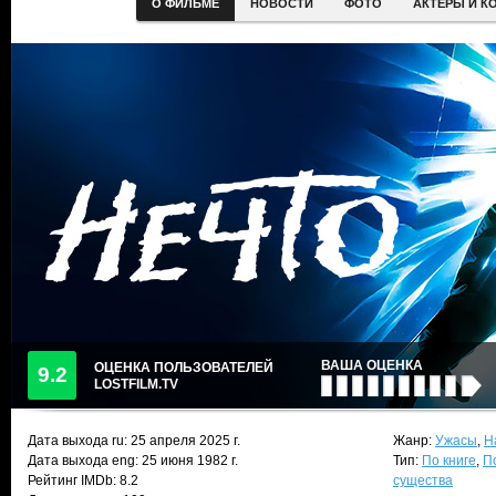
О ФИЛЬМЕ
НОВОСТИ
ФОТО
АКТЕРЫ И К
ВАША ОЦЕНКА
ОЦЕНКА ПОЛЬЗОВАТЕЛЕЙ
9.2
LOSTFILM.TV
Дата выхода ru:
25 апреля 2025
г.
Жанр:
Ужасы
,
Н
Дата выхода eng: 25 июня 1982 г.
Тип:
По книге
,
П
Рейтинг IMDb: 8.2
существа