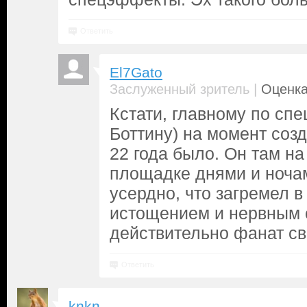
Ответить
El7Gato
|
Заслуженный зритель
Оценка
Кстати, главному по сп
Боттину) на момент соз
22 года было. Он там н
площадке днями и ночам
усердно, что загремел в
истощением и нервным 
действительно фанат св
Ответить
knkn