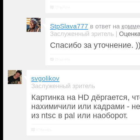
Ответить
StpSlava777
в ответ на
комме
|
Заслуженный зритель
Оценка
Спасибо за уточнение. ))
Ответить
svgolikov
Заслуженный зритель
Картинка на HD дёргается, чт
нахимичили или кадрами - н
из ntsc в pal или наоборот.
Ответить