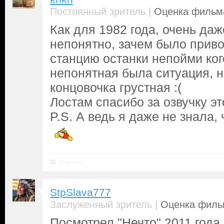
|
Постоянный зритель
Оценка фильма
Как для 1982 года, очень даж
непонятно, зачем было приво
станцию останки непойми кого
непонятная была ситуация, но
концовочка грустная :(
Лостам спасибо за озвучку э
P.S. А ведь я даже не знала, 
Ответить
StpSlava777
|
Заслуженный зритель
Оценка фильм
Посмотрел "Нечто" 2011 года 