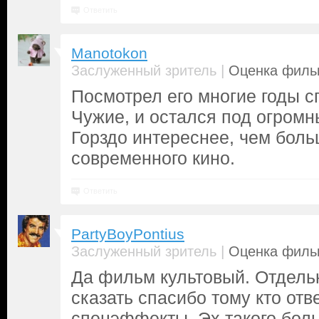
Ответить
Manotokon
|
Заслуженный зритель
Оценка фильм
Посмотрел его многие годы сп
Чужие, и остался под огром
Горздо интереснее, чем бол
современного кино.
Ответить
PartyBoyPontius
|
Заслуженный зритель
Оценка фильм
Да фильм культовый. Отдель
сказать спасибо тому кто отв
спецэффекты. Эх такого бол