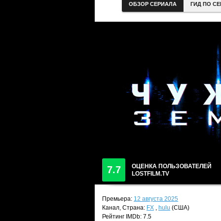
ОБЗОР СЕРИАЛА
ГИД ПО С
ОЦЕНКА ПОЛЬЗОВАТЕЛЕЙ
7.7
LOSTFILM.TV
Премьера:
12 августа 2025
Канал, Страна:
FX
,
hulu
(США)
Рейтинг IMDb: 7.5