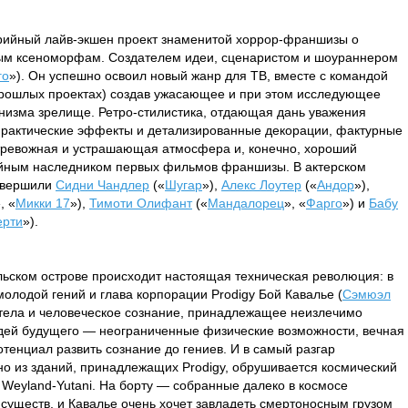
рийный лайв-экшен проект знаменитой хоррор-франшизы о
ым ксеноморфам. Создателем идеи, сценаристом и шоураннером
го
»). Он успешно освоил новый жанр для ТВ, вместе с командой
 прошлых проектах) создав ужасающее и при этом исследующее
анизма зрелище. Ретро-стилистика, отдающая дань уважения
практические эффекты и детализированные декорации, фактурные
 тревожная и устрашающая атмосфера и, конечно, хороший
ойным наследником первых фильмов франшизы. В актерском
совершили
Сидни Чандлер
(«
Шугар
»),
Алекс Лоутер
(«
Андор
»),
, «
Микки 17
»),
Тимоти Олифант
(«
Мандалорец
», «
Фарго
») и
Бабу
ерти
»).
льском острове происходит настоящая техническая революция: в
молодой гений и глава корпорации Prodigy Бой Кавалье (
Сэмюэл
 тела и человеческое сознание, принадлежащее неизлечимо
ей будущего — неограниченные физические возможности, вечная
потенциал развить сознание до гениев. И в самый разгар
о из зданий, принадлежащих Prodigy, обрушивается космический
 Weyland-Yutani. На борту — собранные далеко в космосе
существ, и Кавалье очень хочет завладеть смертоносным грузом