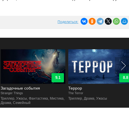
Поделиться:
9.1
8.8
Загадочные события
Террор
tranger Things
The Terror
Триллер, Ужасы, Фантастика, Мистика,
Триллер, Драма, Ужасы
Драма, Семейный