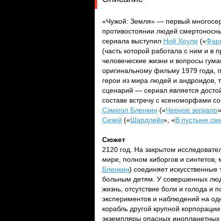
«Чужой: Земля» — первый многосе
противостоянии людей смертоносн
сериала выступил
Ной Хоули
(«
Фар
(часть которой работала с ним и в
человеческие жизни и вопросы гум
оригинальному фильму 1979 года, 
герои из мира людей и андроидов,
сценарий — сериал является дост
составе встречу с ксеноморфами 
Сэмюэл Бленкин
(«
Черное зеркало
»
Сизей
(«
Шардлейк
», «
В пустыне см
Сюжет
2120 год. На закрытом исследовате
мире, полном киборгов и синтетов, 
Бленкин
) соединяет искусственные
больным детям. У совершенных люд
жизнь, отсутствие боли и голода и 
экспериментов и наблюдений на одн
корабль другой крупной корпорации
экземпляры опасных инопланетных 