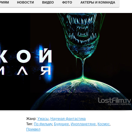
ЕРИЯМ
НОВОСТИ
ВИДЕО
ФОТО
АКТЕРЫ И КОМАНДА
Жанр:
Ужасы
,
Научная фантастика
Тип:
По фильму
,
Будущее
,
Инопланетяне
,
Космос
,
Приквел