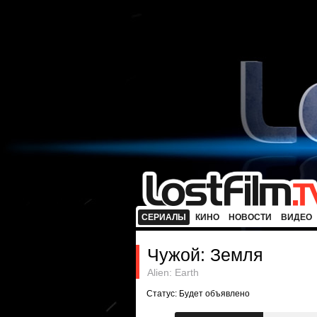
СЕРИАЛЫ
КИНО
НОВОСТИ
ВИДЕО
Чужой: Земля
Alien: Earth
Статус: Будет объявлено