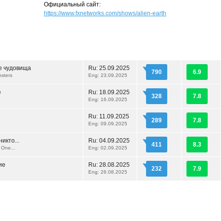
Официальный сайт:
https://www.fxnetworks.com/shows/alien-earth
е чудовища
Ru:
25.09.2025
790
6.9
sters
Eng: 23.09.2025
е
Ru:
18.09.2025
328
7.8
Eng: 16.09.2025
Ru:
11.09.2025
289
7.8
Eng: 09.09.2025
икто...
Ru:
04.09.2025
411
8.3
 One...
Eng: 02.09.2025
ие
Ru:
28.08.2025
232
7.9
Eng: 26.08.2025