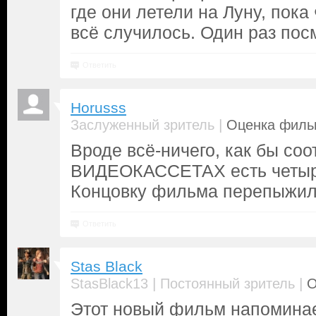
где они летели на Луну, пока
всё случилось. Один раз пос
Ответить
Horusss
|
Заслуженный зритель
Оценка фильм
Вроде всё-ничего, как бы соо
ВИДЕОКАССЕТАХ есть четыре 
Концовку фильма перепыжил
Ответить
Stas Black
|
|
StasBlack13
Постоянный зритель
О
Этот новый фильм напомин