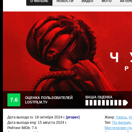
О ФИЛЬМЕ
НОВОСТИ
ВИДЕО
ФОТО
АКТЕР
ВАША ОЦЕНКА
ОЦЕНКА ПОЛЬЗОВАТЕЛЕЙ
7.6
LOSTFILM.TV
Дата выхода ru:
18 октября 2024
г.
[proper]
Жанр:
Ужасы
,
Н
Дата выхода eng: 15 августа 2024 г.
Тип:
По фильму
Рейтинг IMDb: 7.4
Мистические су