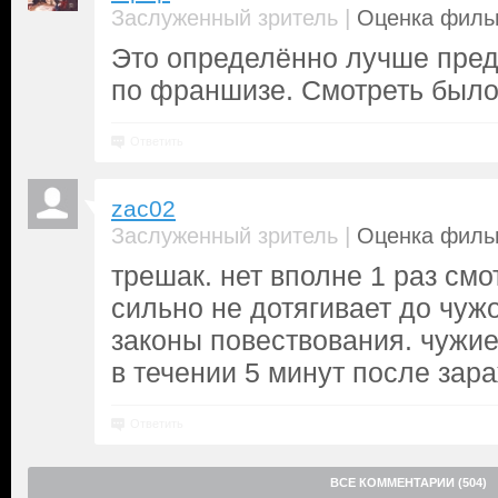
|
Заслуженный зритель
Оценка фильм
Это определённо лучше пре
по франшизе. Смотреть было
Ответить
zac02
|
Заслуженный зритель
Оценка фильм
трешак. нет вполне 1 раз смо
сильно не дотягивает до чуж
законы повествования. чужие
в течении 5 минут после зар
Ответить
ВСЕ КОММЕНТАРИИ (504)