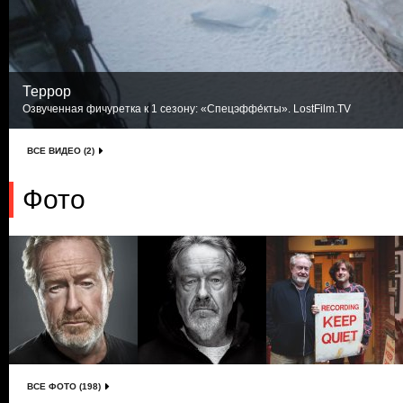
Террор
Озвученная фичуретка к 1 сезону: «Спецэффе́кты». LostFilm.TV
ВСЕ ВИДЕО (2)
Фото
ВСЕ ФОТО (198)