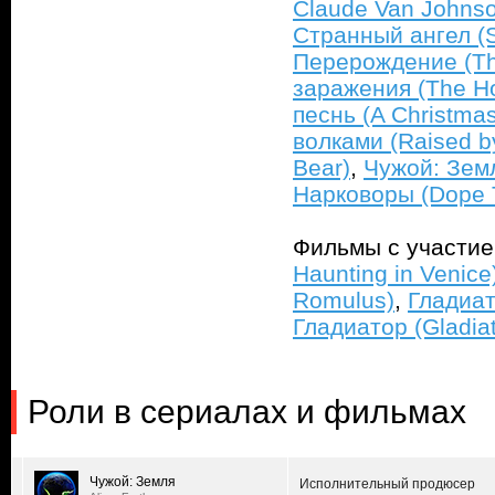
Claude Van Johns
Странный ангел (S
Перерождение (Th
заражения (The Ho
песнь (A Christmas
волками (Raised b
Bear)
,
Чужой: Земл
Нарковоры (Dope T
Фильмы с участи
Haunting in Venice
Romulus)
,
Гладиато
Гладиатор (Gladiat
Роли в сериалах и фильмах
Чужой: Земля
Исполнительный продюсер