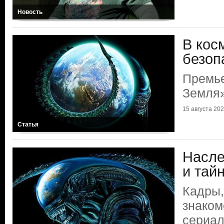
Новость
В кос
безоп
Премье
Земля
15 августа 2025
Статья
Насле
и тай
Кадры,
знаком
сериал