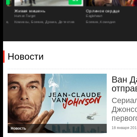
Живая мишень
Орлиное сердце
Human Target
Eagleheart
в,
Комиксы, Боевик, Драма, Детектив
Боевик, Комедия
Новости
Ван Д
отпра
Сериа
Джонсо
первог
18 января 2018
Новость