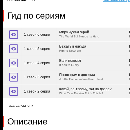
Рейтинг IMDb: 7.8
Van-Johnson/dp
Гид по сериям
Миру нужен герой
1 сезон 6 серия
The World Still Needs Its Hero
Бежать в никуда
1 сезон 5 серия
Run to Nowhere
Если повезет
1 сезон 4 серия
If You're Lucky
Поговорим о доверии
1 сезон 3 серия
A Little Conversation About Trust
Какой, по-твоему, год на дворе?
1 сезон 2 серия
What Year Do You Think This Is?
ВСЕ СЕРИИ (6)
Описание