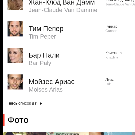
Жан-Клод Ван Д
Жан-Клод Ван Дамм
Jean-Claude Van 
Jean-Claude Van Damme
Гуннар
Тим Пепер
Gunnar
Tim Peper
Кристина
Бар Пали
Krisztina
Bar Paly
Луис
Мойзес Ариас
Luis
Moises Arias
ВЕСЬ СПИСОК (39)
Фото