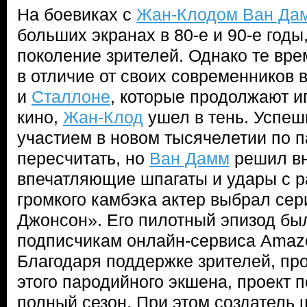
На боевиках с
Жан-Клодом Ван Да
больших экранах в 80-е и 90-е годы
поколение зрителей. Однако те вре
в отличие от своих современников 
и
Сталлоне
, которые продолжают и
кино,
Жан-Клод
ушел в тень. Успеш
участием в новом тысячелетии по 
пересчитать, но
Ван Дамм
решил вн
впечатляющие шпагаты и удары с ра
громкого камбэка актер выбрал се
Джонсон». Его пилотный эпизод бы
подписчикам онлайн-сервиса Amazo
Благодаря поддержке зрителей, пр
этого пародийного экшена, проект п
полный сезон. При этом создатель