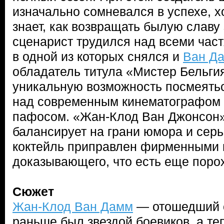
изначально сомневался в успехе, х
знает, как возвращать былую славу 
сценарист трудился над всеми ча
в одной из которых снялся и
Ван Д
обладатель титула «Мистер Бельги
уникальную возможность посмеятьс
над современным кинематографом 
пафосом. «Жан-Клод Ван Джонсон»
балансирует на грани юмора и серь
коктейль приправлен фирменными
доказывающего, что есть еще порох
Сюжет
Жан-Клод Ван Дамм
— отошедший о
раньше был звездой боевиков, а теп