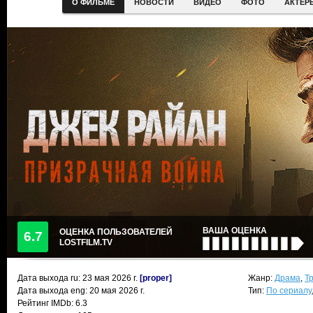
О ФИЛЬМЕ
НОВОСТИ
ВИДЕО
ФОТО
АКТЕР
ВАША ОЦЕНКА
ОЦЕНКА ПОЛЬЗОВАТЕЛЕЙ
6.7
LOSTFILM.TV
Дата выхода ru:
23 мая 2026
г.
[proper]
Жанр:
Драма
,
Т
Дата выхода eng: 20 мая 2026 г.
Тип:
По сериалу
Рейтинг IMDb: 6.3