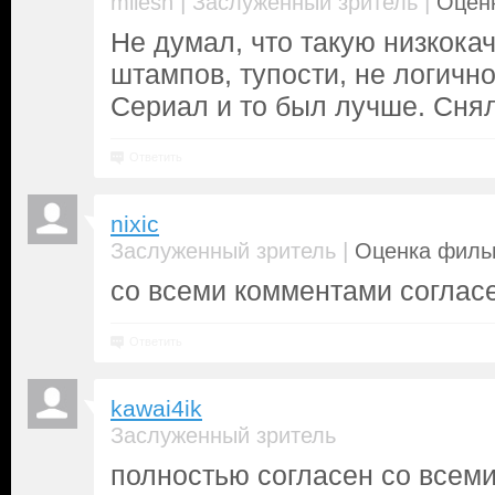
|
|
milesh
Заслуженный зритель
Оценк
Не думал, что такую низкока
штампов, тупости, не логично
Сериал и то был лучше. Снял
Ответить
nixic
|
Заслуженный зритель
Оценка фильм
со всеми комментами соглас
Ответить
kawai4ik
Заслуженный зритель
полностью согласен со всеми.