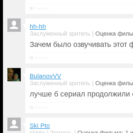
Ответить
hh-hh
|
Заслуженный зритель
Оценка фильм
Зачем было озвучивать этот 
Ответить
BulanovVV
|
Заслуженный зритель
Оценка фильм
лучше б сериал продолжили е
Ответить
Ski Pto
|
|
skipto
Зритель
Оценка фильма: 1 и