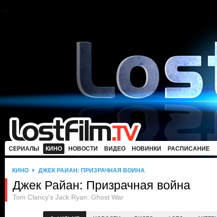
СЕРИАЛЫ
КИНО
НОВОСТИ
ВИДЕО
НОВИНКИ
РАСПИСАНИЕ
КИНО
ДЖЕК РАЙАН: ПРИЗРАЧНАЯ ВОЙНА
Джек Райан: Призрачная война
Tom Clancy's Jack Ryan: Ghost War