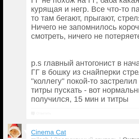
ГГ не похож на ГГ, баба кака
курящая и негр. Все что-то п
то там бегают, прыгают, стрел
Ничего не запомнилось коро
смотреть, ничего не потеряет
p.s главный антогонист в на
ГГ в бошку из снайперки стре
"коллегу" покой-то застрелил 
титры пускать - вот нормал
получился, 15 мин и титры
Ответить
Cinema Cat