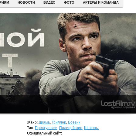
ЕРИЯМ
НОВОСТИ
ВИДЕО
ФОТО
АКТЕРЫ И КОМАНДА
Жанр:
Драма
,
Триллер
,
Боевик
Тип:
Преступники
,
Полицейские
,
Шпионы
Официальный сайт: