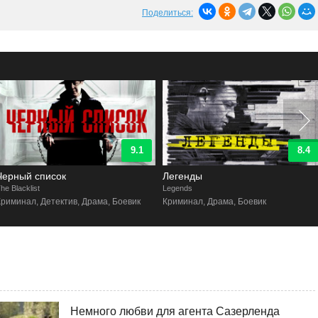
Поделиться:
8.4
8.7
Легенды
Черный список: Искупление
egends
The Blacklist: Redemption
Криминал, Драма, Боевик
Детектив, Драма, Боевик, Криминал
Немного любви для агента Сазерленда