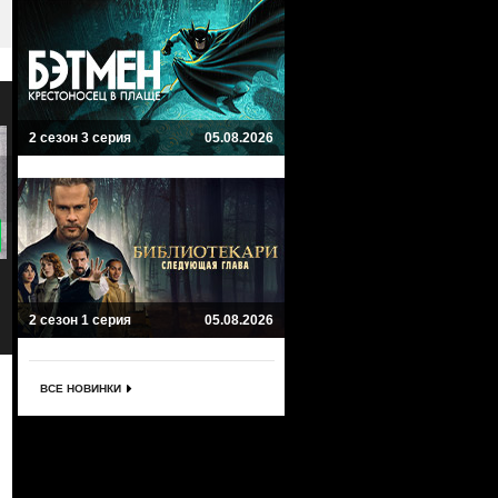
2 сезон 3 серия
05.08.2026
8.4
7
Джек Райан
Тредстоун
Tom Clancy's Jack Ryan
Treadstone
Драма, Боевик, Триллер
Триллер, Боевик, Драма
2 сезон 1 серия
05.08.2026
ВСЕ НОВИНКИ