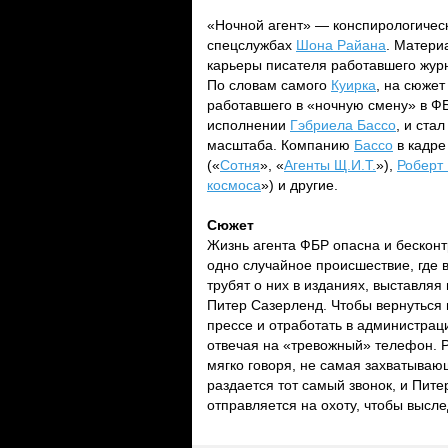
«Ночной агент» — конспирологическ
спецслужбах
Шона Райана
. Матери
карьеры писателя работавшего жур
По словам самого
Куирка
, на сюжет
работавшего в «ночную смену» в Ф
исполнении
Гэбриела Бассо
, и ста
масштаба. Компанию
Бассо
в кадре
(«
Сотня
», «
Агенты Щ.И.Т.
»),
Роберт
космоса
») и другие.
Сюжет
Жизнь агента ФБР опасна и бесконт
одно случайное происшествие, где в
трубят о них в изданиях, выставля
Питер Сазерленд. Чтобы вернуться 
прессе и отработать в администрац
отвечая на «тревожный» телефон. Р
мягко говоря, не самая захватывающ
раздается тот самый звонок, и Пите
отправляется на охоту, чтобы высле