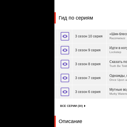
Гид по сериям
«Шик-блес
3 сезон 10 серия
Razzmatazz
Идти в ног
3 сезон 9 серия
Lockstep
Сказать п
3 сезон 8 серия
Truth Be Told
Однажды, в
3 сезон 7 серия
Once Upon a 
Мутные в
3 сезон 6 серия
Murky Waters
ВСЕ СЕРИИ (30)
Описание