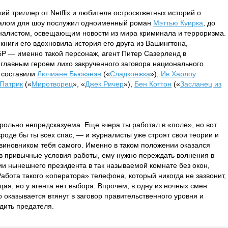
ий триллер от Netflix и любителя остросюжетных историй о
алом для шоу послужил одноименный роман
Мэттью Куирка
, до
налистом, освещающим новости из мира криминала и терроризма.
 книги его вдохновила история его друга из Вашингтона,
БР — именно такой персонаж, агент Питер Сазерленд в
л главным героем лихо закрученного заговора национального
 составили
Лючиане Бьюкэнэн
(«
Сладкоежка
»),
Ив Харлоу
 Патрик
(«
Миротворец
», «
Джек Ричер
»),
Бен Коттон
(«
Засланец из
рольно непредсказуема. Еще вчера ты работал в «поле», но вот
роде бы ты всех спас, — и журналисты уже строят свои теории и
я виновником тебя самого. Именно в таком положении оказался
в привычные условия работы, ему нужно переждать волнения в
ии нынешнего президента в так называемой комнате без окон,
абота такого «оператора» телефона, который никогда не зазвонит,
ая, но у агента нет выбора. Впрочем, в одну из ночных смен
р оказывается втянут в заговор правительственного уровня и
дить предателя.