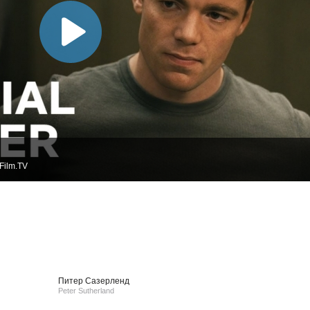
Film.TV
Питер Сазерленд
Peter Sutherland