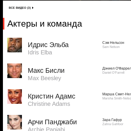
ВСЕ ВИДЕО (3)
Актеры и команда
Сэм Нельсон
Идрис Эльба
Sam Nelson
Idris Elba
Дэниел О'Фарре
Макс Бисли
Daniel O'Farrell
Max Beesley
Марша Смит-Не
Кристин Адамс
Marsha Smith-Nels
Christine Adams
Зара Гафур
Арчи Панджаби
Zahra Gahfoor
Archie Panjabi