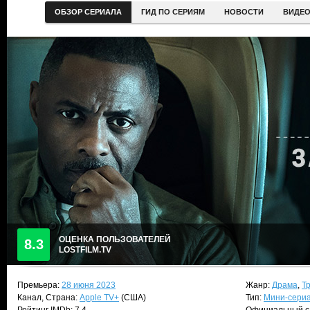
ОБЗОР СЕРИАЛА
ГИД ПО СЕРИЯМ
НОВОСТИ
ВИДЕ
ОЦЕНКА ПОЛЬЗОВАТЕЛЕЙ
8.3
LOSTFILM.TV
Премьера:
28 июня 2023
Жанр:
Драма
,
Т
Канал, Страна:
Apple TV+
(США)
Тип:
Мини-сери