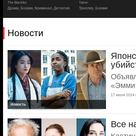
The Blacklist
Taken
Драма, Боевик, Криминал, Детектив
Триллер, Боевик
Новости
Японс
убийс
Объяв
«Эмми
17 июля 2024 г
Новость
Все н