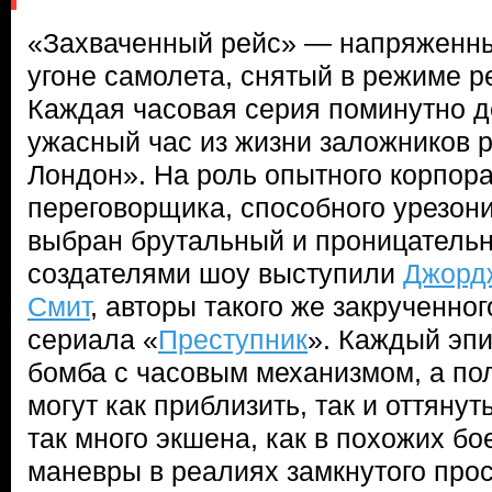
«Захваченный рейс» — напряженны
угоне самолета, снятый в режиме р
Каждая часовая серия поминутно д
ужасный час из жизни заложников 
Лондон». На роль опытного корпора
переговорщика, способного урезони
выбран брутальный и проницател
создателями шоу выступили
Джорд
Смит
, авторы такого же закрученног
сериала «
Преступник
». Каждый эп
бомба с часовым механизмом, а по
могут как приблизить, так и оттянут
так много экшена, как в похожих б
маневры в реалиях замкнутого прос