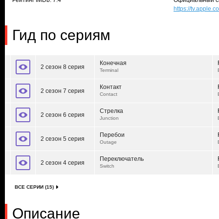
Рейтинг IMDb: 7.4
Официальный с
https://tv.appl
Гид по сериям
Конечная
2 сезон 8 серия
Terminal
Контакт
2 сезон 7 серия
Contact
Стрелка
2 сезон 6 серия
Junction
Перебои
2 сезон 5 серия
Outage
Переключатель
2 сезон 4 серия
Switch
ВСЕ СЕРИИ (15)
Описание