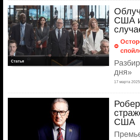
Облуч
США и
случа
Остор
спойл
Разбир
Статья
дня»
17 марта 2025 
Робер
страж
США
Премье