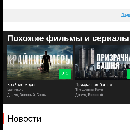
Поде
Похожие фильмы и сериалы
8.4
Крайние меры
Призрачная башня
Last resort
The Looming Tower
Драма, Военный, Боевик
Драма, Военный
Новости