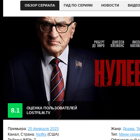
ОБЗОР СЕРИАЛА
ГИД ПО СЕРИЯМ
НОВОСТИ
ВИДЕ
ОЦЕНКА ПОЛЬЗОВАТЕЛЕЙ
8.1
LOSTFILM.TV
Премьера:
20 февраля 2025
Жанр:
Драма
,
Т
Канал, Страна:
Netflix
(США)
Тип:
Мини-сери