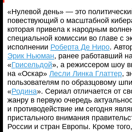
«Нулевой день» — это политический 
повествующий о масштабной кибер
которая привела к народным волне
специальной комиссии во главе с э
исполнении
Роберта Де Ниро
. Авто
Эрик Ньюман
, ранее работавший н
«
Грисельдой
», а режиссером шоу 
на «Оскар»
Лесли Линка Глаттер
, 
пользователям по образцовому шп
«
Родина
». Сериал отличается от св
жанру в первую очередь актуальнос
и противодействие им сегодня явл
пристального внимания правительст
России и стран Европы. Кроме того