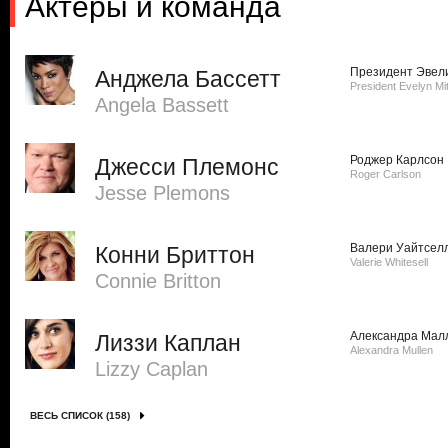
Актеры и команда
Президент Эвел
Анджела Бассетт
President Evelyn Mit
Angela Bassett
Роджер Карлсон
Джесси Племонс
Roger Carlson
Jesse Plemons
Валери Уайтсел
Конни Бриттон
Valerie Whitesell
Connie Britton
Александра Мал
Лиззи Каплан
Alexandra Mullen
Lizzy Caplan
ВЕСЬ СПИСОК (158)