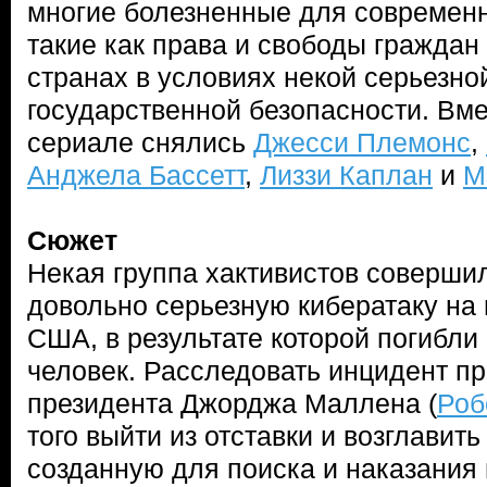
многие болезненные для современн
такие как права и свободы граждан
странах в условиях некой серьезно
государственной безопасности. Вм
сериале снялись
Джесси Племонс
,
Анджела Бассетт
,
Лиззи Каплан
и
М
Сюжет
Некая группа хактивистов соверши
довольно серьезную кибератаку н
США, в результате которой погибли
человек. Расследовать инцидент п
президента Джорджа Маллена (
Роб
того выйти из отставки и возглавит
созданную для поиска и наказания