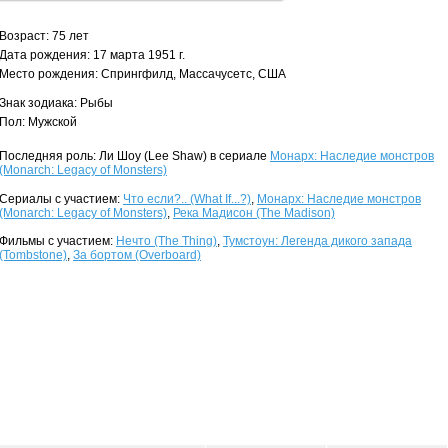
Возраст: 75 лет
Дата рождения: 17 марта 1951 г.
Место рождения: Спрингфилд, Массачусетс, США
Знак зодиака: Рыбы
Пол: Мужской
Последняя роль: Ли Шоу (Lee Shaw) в сериале
Монарх: Наследие монстров
(Monarch: Legacy of Monsters)
Сериалы с участием:
Что если?.. (What If...?)
,
Монарх: Наследие монстров
(Monarch: Legacy of Monsters)
,
Река Мадисон (The Madison)
Фильмы с участием:
Нечто (The Thing)
,
Тумстоун: Легенда дикого запада
(Tombstone)
,
За бортом (Overboard)