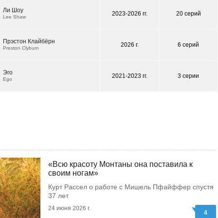
Ли Шоу
2023-2026 гг.
20 серий
Lee Shaw
Прэстон Клайбёрн
2026 г.
6 серий
Preston Clyburn
Эго
2021-2023 гг.
3 серии
Ego
«Всю красоту Монтаны она поставила к
своим ногам»
Курт Рассел о работе с Мишель Пфайффер спустя
37 лет
24 июня 2026 г.
4