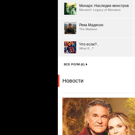
Монарх: Наследие монстров
Monarch: Legacy of Monsters
Река Мадисон
The Madison
Что если?..
What If...?
ВСЕ РОЛИ (6)
Новости