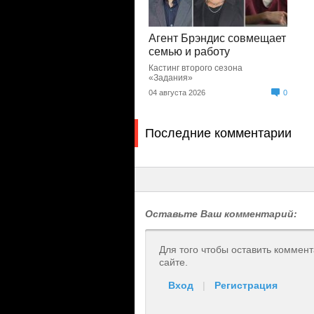
Агент Брэндис совмещает
семью и работу
Кастинг второго сезона
«Задания»
04 августа 2026
0
Последние комментарии
Оставьте Ваш комментарий:
Для того чтобы оставить коммен
сайте.
Вход
|
Регистрация