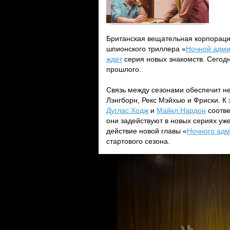
Британская вещательная корпораци
шпионского триллера «
Ночной адми
ждет
серия новых знакомств. Сегодня
прошлого.
Связь между сезонами обеспечит не
Лэнгборн, Рекс Мэйхью и Фриски. К
Дуглас Ходж
и
Майкл Нардон
соотве
они задействуют в новых сериях уж
действие новой главы «
Ночного адм
стартового сезона.