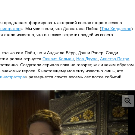
я продолжает формировать актерский состав второго сезона
нистратор
». Мы уже знали, что Джонатана Пайна (
Том Хиддлстон
)
 стало известно, что он также встретит людей из своего
 только сам Пайн, но и Анджела Бёрр, Дэнни Ропер, Сэнди
 этим ролям вернутся
Оливия Колман
,
Ноа Джупе
,
Алистэр Петри
,
тственно. Создатели сериала пока не говорят, как и каким образом
е знакомых героев. К настоящему моменту известно лишь, что
инистратора
» развернется спустя восемь лет после событий