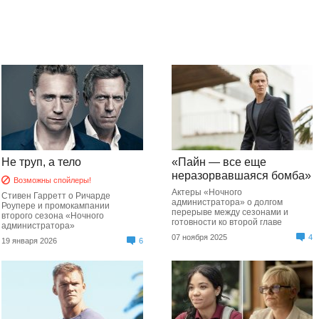
Не труп, а тело
«Пайн — все еще
неразорвавшаяся бомба»
Возможны спойлеры!
Актеры «Ночного
Стивен Гарретт о Ричарде
администратора» о долгом
Роупере и промокампании
перерыве между сезонами и
второго сезона «Ночного
готовности ко второй главе
администратора»
07 ноября 2025
4
19 января 2026
6