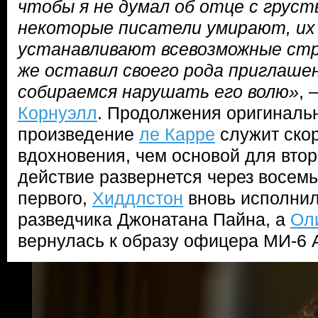
чтобы я не думал об отце с груст
некоторые писатели умирают, их
устанавливают всевозможные стр
же оставил своего рода приглашен
собираемся нарушать его волю»
, 
Корнуэлл
. Продолжения оригинальн
произведение
ле Карре
служит ско
вдохновения, чем основой для второ
действие развернется через восемь
первого,
Хиддлстон
вновь исполнил
разведчика Джонатана Пайна, а
Ол
вернулась к образу офицера МИ-6