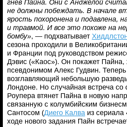
гнев Пайна. Они с Анджелой счит
не должны побеждать. В начале в
ярость похоронена и подавлена, н
и травмой. И все это похоже на н
бомбу»
, — подхватывает
Хиддлсто
сезона проходили в Великобритани
и Франции под руководством режис
Дэвис («Каос»). Он покажет Пайна,
псевдонимом Алекс Гудвин. Теперь
возглавляющий небольшую разведы
Лондоне. Но случайная встреча со
Роупера втянет Пайна в новую нап
связанную с колумбийским бизнес
Сантосом (
Диего Калва
из сериала 
ходе нового задания Пайн встречае