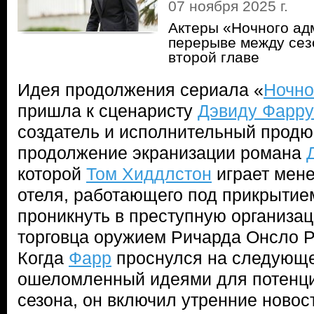
07 ноября 2025 г.
Актеры «Ночного ад
перерыве между сез
второй главе
Идея продолжения сериала «
Ночно
пришла к сценаристу
Дэвиду Фарру
создатель и исполнительный прод
продолжение экранизации романа
которой
Том Хиддлстон
играет мен
отеля, работающего под прикрытие
проникнуть в преступную организа
торговца оружием Ричарда Онсло Р
Когда
Фарр
проснулся на следующе
ошеломленный идеями для потенци
сезона, он включил утренние новост