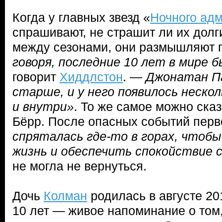
Когда у главных звезд «
Ночного ад
спрашивают, не страшит ли их дол
между сезонами, они размышляют 
говоря, последние 10 лет в мире 
говорит
Хиддлстон
. —
Джонатан Па
старше, и у него появилось неско
и внутри»
. То же самое можно ска
Бёрр. После опасных событий перв
спряталась где-то в горах, чтоб
жизнь и обеспечить спокойствие 
не могла не вернуться.
Дочь
Колман
родилась в августе 201
10 лет — живое напоминание о том