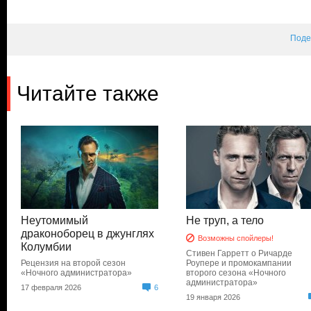
Поде
Читайте также
Неутомимый
Не труп, а тело
драконоборец в джунглях
Возможны спойлеры!
Колумбии
Стивен Гарретт о Ричарде
Рецензия на второй сезон
Роупере и промокампании
«Ночного администратора»
второго сезона «Ночного
администратора»
17 февраля 2026
6
19 января 2026