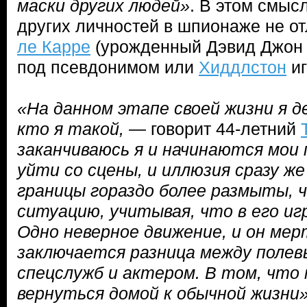
маски других людей»
. В этом смыс
других личностей в шпионаже не отл
ле Карре
(урожденный Дэвид Джон 
под псевдонимом или
Хиддлстон
иг
«На данном этапе своей жизни я 
кто я такой,
— говорит 44-летний
заканчиваюсь я и начинаются мои 
уйти со сцены, и иллюзия сразу ж
границы гораздо более размыты, 
ситуацию, учитывая, что в его иг
Одно неверное движение, и он мер
заключается разница между поле
спецслужб и актером. В том, что 
вернуться домой к обычной жизни