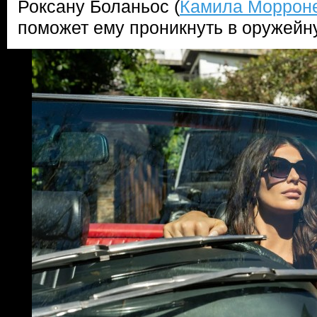
Роксану Боланьос (
Камила Моррон
поможет ему проникнуть в оружей