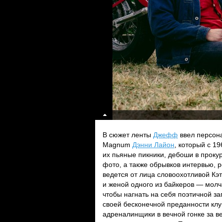
В сюжет ленты
Джефф
ввел персона
Magnum
Дэнни Лайон
, который с 1
их пьяные пикники, дебоши в проку
фото, а также обрывков интервью, 
ведется от лица словоохотливой Кэ
и женой одного из байкеров — молч
чтобы нагнать на себя поэтичной за
своей бесконечной преданности клуб
адреналинщики в вечной гонке за ве