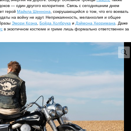
оков — один другого колоритнее. Связь с сегодняшним днем
ет герой
Майкла Шеннона
, сокрушающийся о том, что его воевать
идаты на войну не идут. Неприкаянность, меланхолия и общее
образы
Эмори Коэна
,
Бойда Холбрука
и
Дэймона Херримана
. Даже
ус
в экзотичном костюме и гриме лишь формально ответственен за