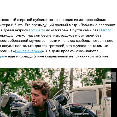
 известный широкой публике, но точно один из интереснейших
актера и быта. Его предыдущий полный метр «Лавинг» о препонах
не довел актрису
Рут Неггу
до «Оскара». Спустя семь лет
Николс
ериоду, только глазами беспечных ездоков и бунтарей без
евостребованной мужественности и поисках свободы потерянного
 актуальной только для тех зрителей, что скучают по таким же
оги из «
Сынов анархии
». На деле проекты оказываются
еры
» еще и гораздо ближе современной неприкаянной публике,