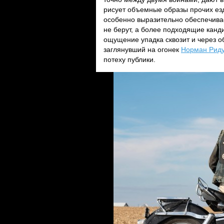
рисует объемные образы прочих езд
особенно выразительно обеспечива
не берут, а более подходящие канд
ощущение упадка сквозит и через 
заглянувший на огонек
Норман Рид
потеху публики.