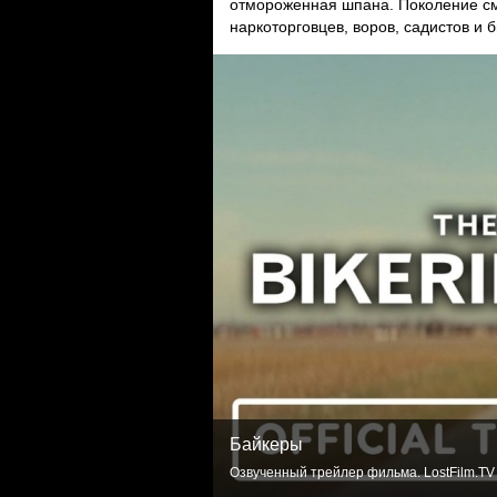
отмороженная шпана. Поколение см
наркоторговцев, воров, садистов и 
Байкеры
Озвученный трейлер фильма. LostFilm.TV