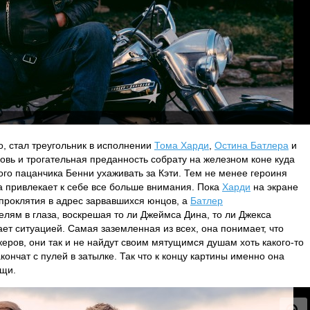
о, стал треугольник в исполнении
Тома Харди
,
Остина Батлера
и
овь и трогательная преданность собрату на железном коне куда
ого пацанчика Бенни ухаживать за Кэти. Тем не менее героиня
 привлекает к себе все больше внимания. Пока
Харди
на экране
 проклятия в адрес зарвавшихся юнцов, а
Батлер
елям в глаза, воскрешая то ли Джеймса Дина, то ли Джекса
ет ситуацией. Самая заземленная из всех, она понимает, что
еров, они так и не найдут своим мятущимся душам хоть какого-то
кончат с пулей в затылке. Так что к концу картины именно она
ещи.