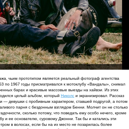
жа, чьим прототипом является реальный фотограф агентства
963 по 1967 годы присматривался к мотоклубу «Вандалы», снимал
ренных барах и красивые массовые выезды на хайвэи. Из этих
родился целый альбом, который
Николс
и экранизировал. Рассказ
ти — девушки с пробивным характером, ставшей подругой, а потом
аливого парня с бездонным взглядом Бенни. Молчит он не столько
гадочности, сколько потому, что поведать ему особо нечего, кроме
у и ее основателю, суровому Джонни. Так бы и катались эти
тром в волосах, если бы на их место не позарилась более