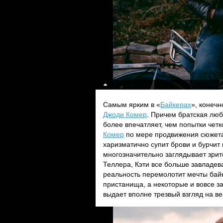
Самым ярким в «
Байкерах
», конечн
Джоди Комер
. Причем братская люб
более впечатляет, чем попытки четк
Комер
по мере продвижения сюжета
харизматично супит брови и бурчит
многозначительно заглядывает зрит
Теллера, Кэти все больше завладева
реальность перемолотит мечты байк
пристанища, а некоторые и вовсе за
выдает вполне трезвый взгляд на в