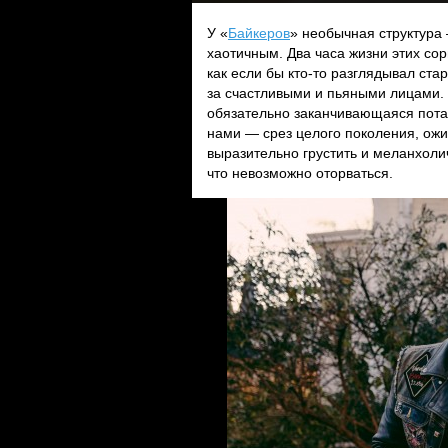
У «
Байкеров
» необычная структура 
хаотичным. Два часа жизни этих со
как если бы кто-то разглядывал ст
за счастливыми и пьяными лицами. 
обязательно заканчивающаяся потасо
нами — срез целого поколения, ож
выразительно грустить и меланхолич
что невозможно оторваться.