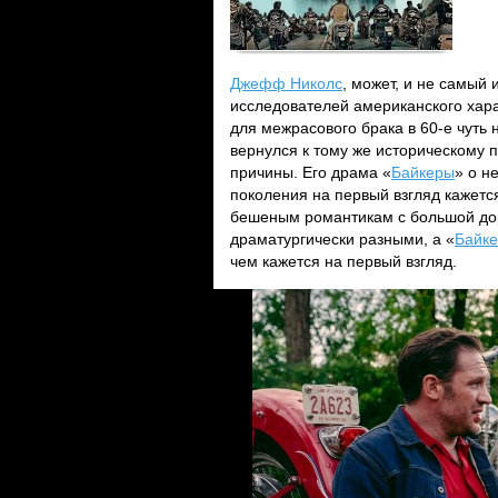
Джефф Николс
, может, и не самый
исследователей американского хар
для межрасового брака в 60-е чуть 
вернулся к тому же историческому п
причины. Его драма «
Байкеры
» о н
поколения на первый взгляд кажется
бешеным романтикам с большой дор
драматургически разными, а «
Байк
чем кажется на первый взгляд.