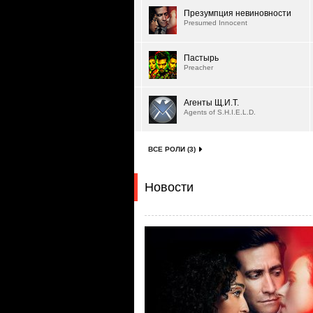
Презумпция невиновности
Presumed Innocent
Пастырь
Preacher
Агенты Щ.И.Т.
Agents of S.H.I.E.L.D.
ВСЕ РОЛИ (3)
Новости