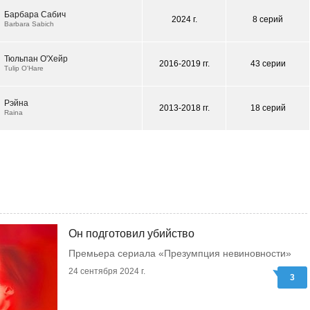
Барбара Сабич
2024 г.
8 серий
Barbara Sabich
Тюльпан О'Хейр
2016-2019 гг.
43 серии
Tulip O'Hare
Рэйна
2013-2018 гг.
18 серий
Raina
Он подготовил убийство
Премьера сериала «Презумпция невиновности»
24 сентября 2024 г.
3