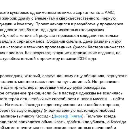
жете культовых одноименных комиксов сериал канала AMC,
о жанров: драму с элементами сверхъестественного, черную
-муви и lovestory. Проект находился в разработке у продюсеров
о десяти лет. За эти годы дуэт известных голливудских
ий, чтобы конечный результат превзошел ожидания не только
 заядлых сериаломанов. Сохранив смелый, даже развязный дух
ли в историю мятежного проповедника Джесси Кастера множество
их приемов. Как результат, ведущие американские издания, не
атус обязательной к просмотру новинки 2016 года.
проповедник, который, следуя данному отцу обещанию, вернулся в
аставлять местное население на путь истинный. Но грешников
и настиг кризис веры, доведший его до рукоприкладства.
кое отпущение грехов, если бы в пастыря однажды не вселилась
ного героя есть необычные способности и новая миссия — найти
. Но искать Господа в одиночку сложно и не особо интересно,
 берет бывшую подругу (и единственную настоящую любовь)
 вампира-выпивоху Кэссиди (
Джозеф Гилган
). Тюльпан всегда
ради этого приходится обманывать, грабить или убивать, а Кэссиди
бой момент пуститься во все тяжкие ради острых ощущений и