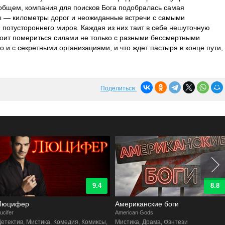
общем, компания для поисков Бога подобралась самая
ы — километры дорог и неожиданные встречи с самыми
потустороннего миров. Каждая из них таит в себе нешуточную
стоит помериться силами не только с разными бессмертными
 и с секретными организациями, и что ждет пастыря в конце пути,
.
Поделиться:
8.8
9.1
Американские боги
Хэппи!
merican Gods
Happy!
Мистика, Драма, Фэнтези
Боевик, Фэнтези, Комедия, Криминал,