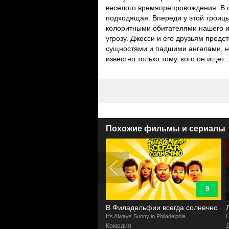
веселого времяпрепровождения. В 
подходящая. Впереди у этой троиц
колоритными обитателями нашего и 
угрозу. Джесси и его друзьям пред
сущностями и падшими ангелами, но
известно только тому, кого он ищет..
Похожие фильмы и сериалы
9
9.4
иладельфии всегда солнечно
Люцифер
Always Sunny in Philadelphia
Lucifer
A
едия
Детектив, Мистика, Комедия, Комиксы,