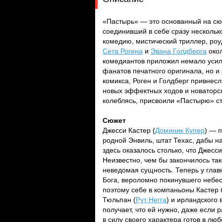
«Пастырь» — это основанный на сю
соединивший в себе сразу нескольк
комедию, мистический триллер, роуд
Сета Рогена
и
Эвана Голдберга
окол
комедиантов приложил немало усил
фанатов печатного оригинала, но и
комикса, Роген и Голдберг привнес
новых эффектных ходов и новаторск
колеблясь, присвоили «Пастырю» ст
Сюжет
Джесси Кастер (
Доминик Купер
) — 
родной Энвиль, штат Техас, дабы н
здесь оказалось столько, что Джесс
Неизвестно, чем бы закончилось та
неведомая сущность. Теперь у глав
Бога, вероломно покинувшего небеса
поэтому себе в компаньоны Кастер
Тюльпан (
Рут Негга
) и ирландского
получает, что ей нужно, даже если 
в силу своего характера готов в лю