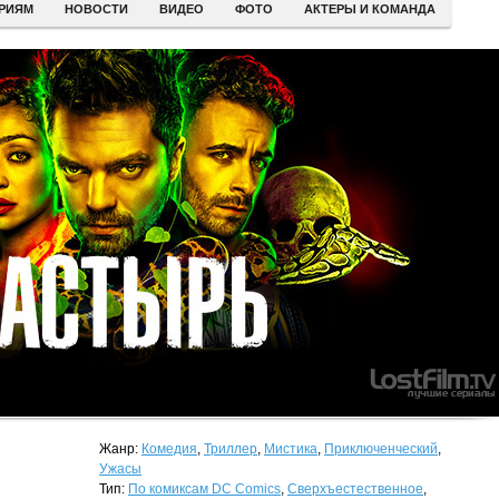
ЕРИЯМ
НОВОСТИ
ВИДЕО
ФОТО
АКТЕРЫ И КОМАНДА
Жанр:
Комедия
,
Триллер
,
Мистика
,
Приключенческий
,
Ужасы
Тип:
По комиксам DC Comics
,
Сверхъестественное
,