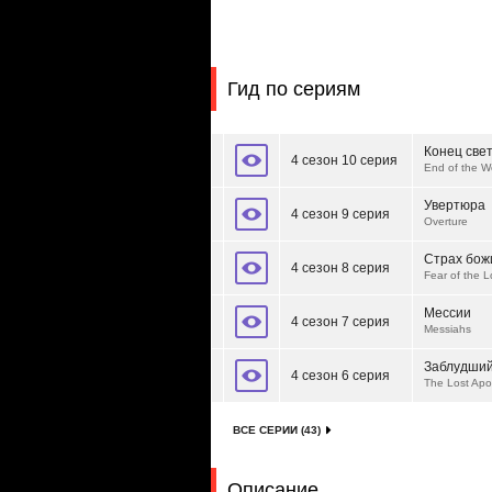
Гид по сериям
Конец све
4 сезон 10 серия
End of the W
Увертюра
4 сезон 9 серия
Overture
Страх бож
4 сезон 8 серия
Fear of the 
Мессии
4 сезон 7 серия
Messiahs
Заблудший
4 сезон 6 серия
The Lost Apo
ВСЕ СЕРИИ (43)
Описание