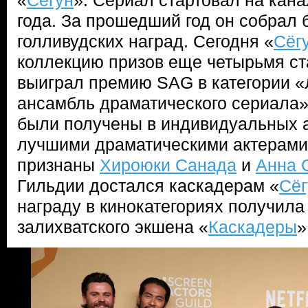
«
Сёгун
». Сериал стартовал на кан
года. За прошедший год он собрал
голливудских наград. Сегодня «
Сёг
коллекцию призов еще четырьмя ст
выиграл премию SAG в категории «
ансамбль драматического сериала»
были получены в индивидуальных а
лучшими драматическими актерами
признаны
Хироюки Санада
и
Анна 
Гильдии достался каскадерам «
Сёг
награду в кинокатегориях получил
залихватского экшена «
Каскадеры
»