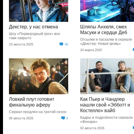
Декстер, у нас отмена
Шляпы Анхеля, смех
Масуки и сердце Деб
Шоу «Первородный грех» все-
таки закрыто
Отсылки и пасхалки в сериале
«Декстер: Новая кровь»
23 августа 2025
40
24 марта 2025
Ловкий плут готовит
Как Пьер и Чандлер
финальную аферу
нашли свой «Эбботт и
Костелло» вайб
Сериал продлен на третий сезон
Кадры и подробности сериала
05 августа 2026
6
«Фонари»
02 августа 2026