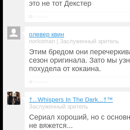
это не тот Декстер
Ответить
олевер квин
|
norkoman
Заслуженный зритель
Этим бредом они перечеркив
сезон оригинала. Зато мы уз
похудела от кокаина.
Ответить
†...Whispers In The Dark...†™
Заслуженный зритель
Сериал хороший, но с основн
не вяжется...