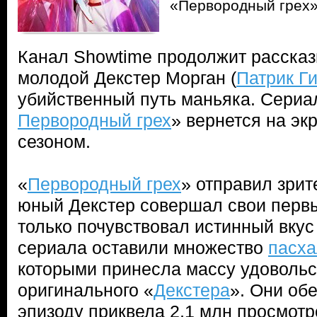
«Первородный грех»
Канал Showtime продолжит рассказы
молодой Декстер Морган (
Патрик Г
убийственный путь маньяка. Сериа
Первородный грех
» вернется на эк
сезоном.
«
Первородный грех
» отправил зрите
юный Декстер совершал свои перв
только почувствовал истинный вкус
сериала оставили множество
пасха
которыми принесла массу удоволь
оригинального «
Декстера
». Они об
эпизоду приквела 2,1 млн просмотр