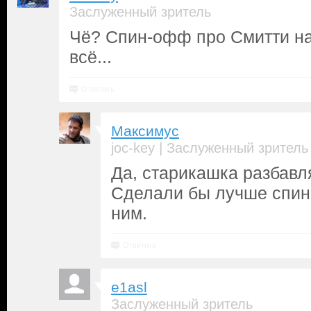
Заслуженный зритель
Чё? Спин-офф про Смитти над
всё...
Ответить
Максимус
|
joc-key
Заслуженный зритель
Да, старикашка разбавля
Сделали бы лучше спи
ним.
Ответить
e1asl
Заслуженный зритель