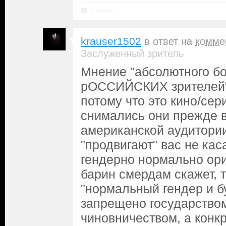
Ответить
krauser1502
в ответ на
комме
Заслуженный зритель
Мнение "абсолютного б
рОССИЙСКИХ зрителей" 
потому что это кино/се
снимались они прежде в
американской аудитории
"продвигают" вас не кас
гендерно нормально ор
барин смердам скажет, т
"нормальный гендер и б
запрещено государством
чиновничеством, а конк