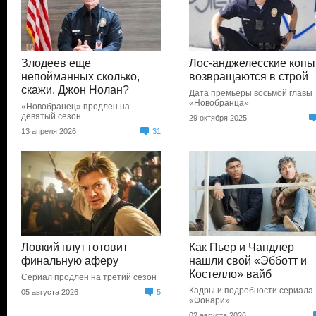
Злодеев еще
Лос-анджелесские копы
непойманных сколько,
возвращаются в строй
скажи, Джон Нолан?
Дата премьеры восьмой главы
«Новобранца»
«Новобранец» продлен на
девятый сезон
29 октября 2025
13 апреля 2026
31
Ловкий плут готовит
Как Пьер и Чандлер
финальную аферу
нашли свой «Эбботт и
Костелло» вайб
Сериал продлен на третий сезон
Кадры и подробности сериала
05 августа 2026
5
«Фонари»
02 августа 2026