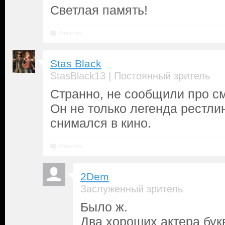
Светлая память!
Ответить
Stas Black
|
StasBlack13
Постоянный зритель
Странно, не сообщили про см
Он не только легенда рестли
снимался в кино.
Ответить
2Dem
Заслуженный зритель
Было ж.
Два хороших актера бук