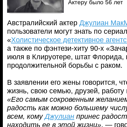
Актеру было 56 лет
Австралийский актер
Джулиан Мак
пользователи могут знать по сериа
«
Холистическое детективное агент
а также по фэнтези-хиту 90-х «Зач
июля в Клируотере, штат Флорида,
продолжительной борьбы с раком.
В заявлении его жены говорится, ч
жизнь, свою семью, друзей, работу 
«Его самым сокровенным желание
радость как можно большему числ
всем, кому
Джулиан
принес радост
находить ее в этой жизни»
, — гов