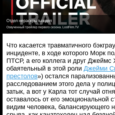
Отдел нераскрытых дел
Озвученный трейлер первого сезона. LostFilm.TV
Что касается травматичного бэкграу
инциденте, в ходе которого Морк п
ПТСР, а его коллега и друг Джеймс 
обаятельный в этой роли
Джейми С
престолов
») остался парализованн
расследованием этого дела у полици
затык, а вот у Карла тот случай отн
оставалось от его эмоциональной 
видим человека, балансирующего н
срыва, как канатоходец над бездной