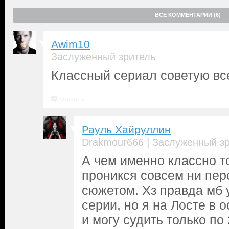
ВСЕ КОММЕНТАРИИ (6)
Awim10
Заслуженный зритель
Классный сериал советую вс
Ответить
Рауль Хайруллин
|
Drakmour666
Заслуженный з
А чем именно классно т
проникся совсем ни пер
сюжетом. Хз правда мб
серии, но я на Лосте в 
и могу судить только по