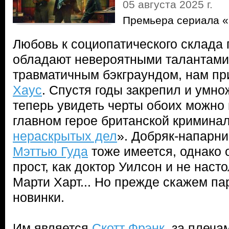
05 августа 2025 г.
Премьера сериала «
Любовь к социопатического склада
обладают невероятными талантами 
травматичным бэкграундом, нам п
Хаус
. Спустя годы закрепил и умн
теперь увидеть черты обоих можно
главном герое британской кримина
нераскрытых дел
». Добряк-напарник
Мэттью Гуда
тоже имеется, однако о
прост, как доктор Уилсон и не насто
Марти Харт... Но прежде скажем па
новинки.
Им является
Скотт Фрэнк
, за плеча