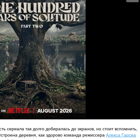
ть сериала так долго добиралась до экранов, но стоит вспомнить,
тстроена деревня, как здорово команда режиссера
Алекса Гарсиа