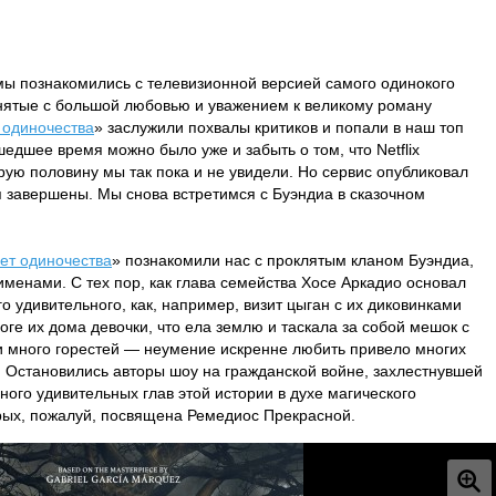
 мы познакомились с телевизионной версией самого одинокого
Снятые с большой любовью и уважением к великому роману
 одиночества
» заслужили похвалы критиков и попали в наш топ
едшее время можно было уже и забыть о том, что Netflix
орую половину мы так пока и не увидели. Но сервис опубликовал
я завершены. Мы снова встретимся с Буэндиа в сказочном
лет одиночества
» познакомили нас с проклятым кланом Буэндиа,
менами. С тех пор, как глава семейства Хосе Аркадио основал
 удивительного, как, например, визит цыган с их диковинками
ге их дома девочки, что ела землю и таскала за собой мешок с
и много горестей — неумение искренне любить привело многих
. Остановились авторы шоу на гражданской войне, захлестнувшей
ного удивительных глав этой истории в духе магического
рых, пожалуй, посвящена Ремедиос Прекрасной.