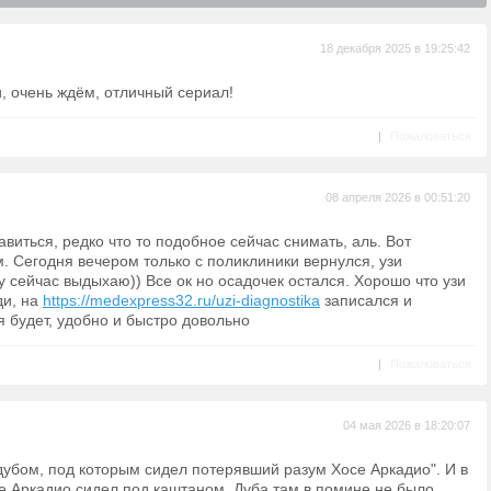
18 декабря 2025 в 19:25:42
, очень ждём, отличный сериал!
|
Пожаловаться
08 апреля 2026 в 00:51:20
авиться, редко что то подобное сейчас снимать, аль. Вот
 Сегодня вечером только с поликлиники вернулся, узи
у сейчас выдыхаю)) Все ок но осадочек остался. Хорошо что узи
ди, на
https://medexpress32.ru/uzi-diagnostika
записался и
я будет, удобно и быстро довольно
|
Пожаловаться
04 мая 2026 в 18:20:07
 дубом, под которым сидел потерявший разум Хосе Аркадио". И в
е Аркадио сидел под каштаном. Дуба там в помине не было.