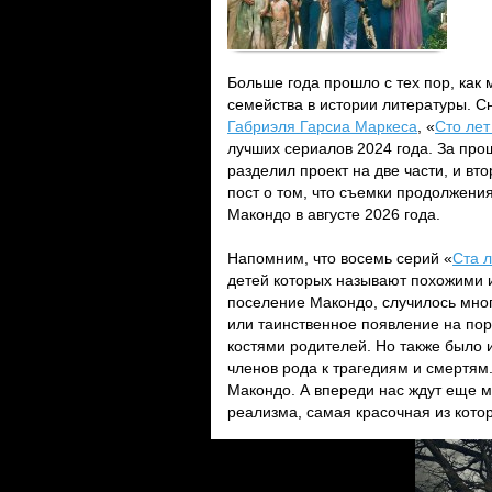
Больше года прошло с тех пор, как
семейства в истории литературы. 
Габриэля Гарсиа Маркеса
, «
Сто лет
лучших сериалов 2024 года. За прош
разделил проект на две части, и вт
пост о том, что съемки продолжени
Макондо в августе 2026 года.
Напомним, что восемь серий «
Ста 
детей которых называют похожими и
поселение Макондо, случилось много
или таинственное появление на поро
костями родителей. Но также было 
членов рода к трагедиям и смертям
Макондо. А впереди нас ждут еще м
реализма, самая красочная из кото