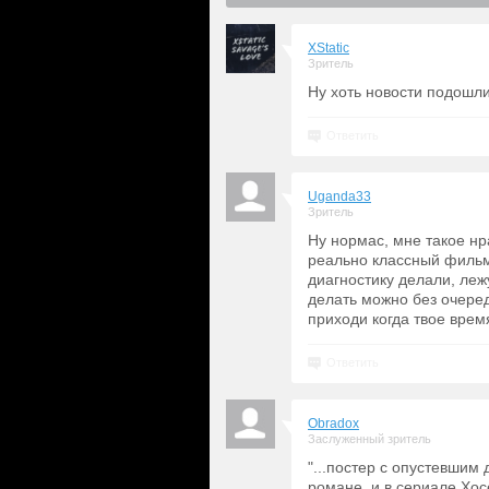
XStatic
Зритель
Ну хоть новости подошли
Ответить
Uganda33
Зритель
Ну нормас, мне такое нр
реально классный фильм.
диагностику делали, леж
делать можно без очере
приходи когда твое врем
Ответить
Obradox
Заслуженный зритель
"...постер с опустевшим
романе, и в сериале Хос