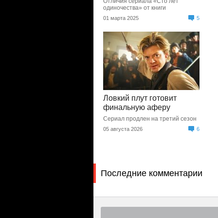
Отличия сериала «Сто лет
одиночества» от книги
01 марта 2025
5
Ловкий плут готовит
финальную аферу
Сериал продлен на третий сезон
05 августа 2026
6
Последние комментарии