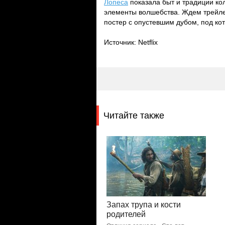
Лопеса
показала быт и традиции ко
элементы волшебства. Ждем трейле
постер с опустевшим дубом, под ко
Источник: Netflix
Читайте также
Запах трупа и кости
родителей