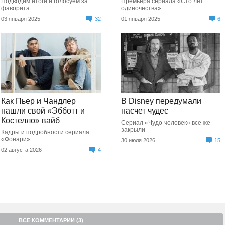
Подводим итоги и голосуем за
Премьера сериала «Сто лет
фаворита
одиночества»
03 января 2025
32
01 января 2025
6
Как Пьер и Чандлер
В Disney передумали
нашли свой «Эбботт и
насчет чудес
Костелло» вайб
Сериал «Чудо-человек» все же
закрыли
Кадры и подробности сериала
«Фонари»
30 июля 2026
15
02 августа 2026
4
ВСЕ КОММЕНТАРИИ (3)