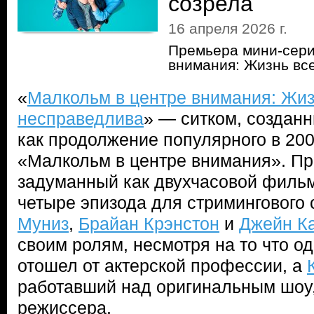
созрела
16 апреля 2026 г.
Премьера мини-сери
внимания: Жизнь вс
«
Малкольм в центре внимания: Жиз
несправедлива
» — ситком, создан
как продолжение популярного в 20
«Малкольм в центре внимания». Пр
задуманный как двухчасовой фильм
четыре эпизода для стримингового 
Муниз
,
Брайан Крэнстон
и
Джейн К
своим ролям, несмотря на то что од
отошел от актерской профессии, а
работавший над оригинальным шоу,
режиссера.