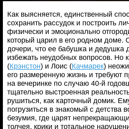
Как выясняется, единственный спо
сохранить рассудок и построить ли
физически и эмоционально отгороди
который царил в его родном доме. 
дочери, что ее бабушка и дедушка 
избежать неудобных вопросов. Но к
(
Крэнстон
) и Лоис (
Качмарек
) неож
его размеренную жизнь и требуют п
на вечеринке по случаю 40-й годов
тщательно выстроенная реальност
рушиться, как карточный домик. Ем
погрузиться в знакомый с детства 
безумия, где царят непрекращающи
толчея, крики и тотальное нарушен