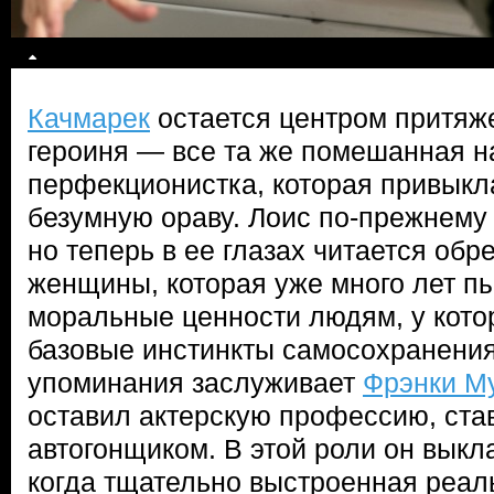
Качмарек
остается центром притяже
героиня — все та же помешанная н
перфекционистка, которая привыкла
безумную ораву. Лоис по-прежнему
но теперь в ее глазах читается обр
женщины, которая уже много лет п
моральные ценности людям, у кото
базовые инстинкты самосохранения
упоминания заслуживает
Фрэнки М
оставил актерскую профессию, ст
автогонщиком. В этой роли он выкл
когда тщательно выстроенная реаль