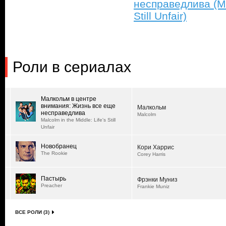
несправедлива (Mal
Still Unfair)
Роли в сериалах
Малкольм в центре
внимания: Жизнь все еще
Малкольм
несправедлива
Malcolm
Malcolm in the Middle: Life's Still
Unfair
Новобранец
Кори Харрис
The Rookie
Corey Harris
Пастырь
Фрэнки Муниз
Preacher
Frankie Muniz
ВСЕ РОЛИ (3)