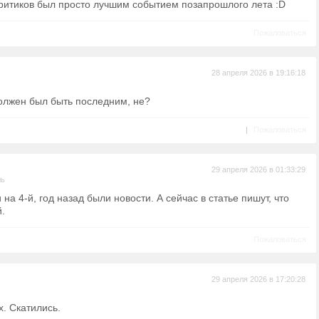
ритиков был просто лучшим событием позапрошлого лета :D
Пожаловаться
28 апреля 2026 в 19:16:18
 должен был быть последним, не?
|
Пожаловаться
29 апреля 2026 в 01:33:29
ль
на 4-й, год назад были новости. А сейчас в статье пишут, что
.
Пожаловаться
29 апреля 2026 в 17:20:28
х. Скатились.