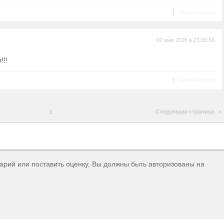
|
Пожаловаться
02 мая 2026 в 23:05:56
!!!
|
Пожаловаться
Следующая страница
1
тарий или поставить оценку, Вы должны быть авторизованы на