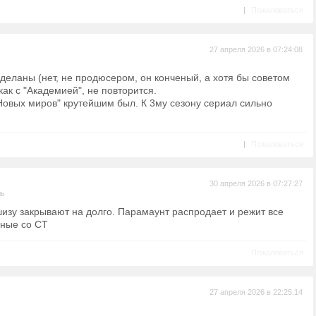
|
Пожаловаться
27 апреля 2026 в 07:24:08
еланы (нет, не продюсером, он конченый, а хотя бы советом
как с "Академией", не повторится.
Новых миров" крутейшим был. К 3му сезону сериал сильно
|
Пожаловаться
30 апреля 2026 в 07:27:27
ль
зу закрывают на долго. Парамаунт распродает и режит все
зные со СТ
Пожаловаться
27 апреля 2026 в 22:25:14