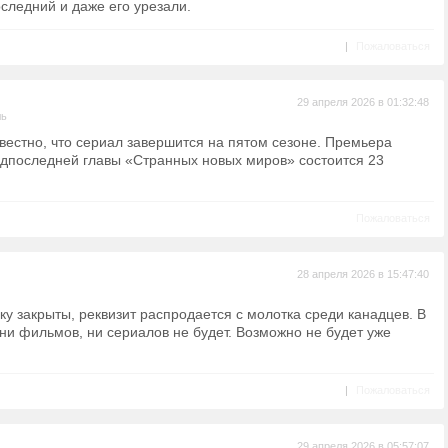
оследний и даже его урезали.
|
Пожаловаться
29 апреля 2026 в 01:32:48
ль
звестно, что сериал завершится на пятом сезоне. Премьера
едпоследней главы «Странных новых миров» состоится 23
Пожаловаться
28 апреля 2026 в 15:47:40
ку закрыты, реквизит распродается с молотка среди канадцев. В
ни фильмов, ни сериалов не будет. Возможно не будет уже
|
Пожаловаться
29 апреля 2026 в 05:57:07