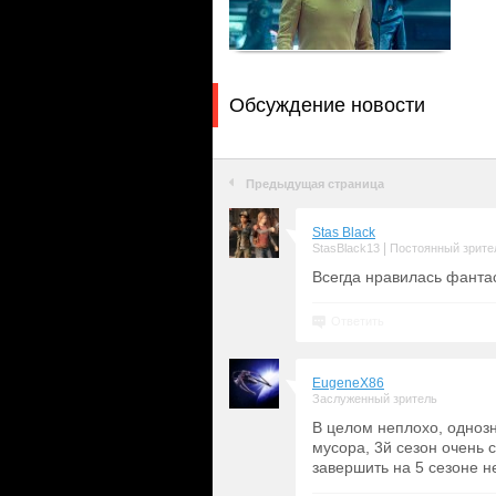
Обсуждение новости
Предыдущая страница
Stas Black
|
StasBlack13
Постоянный зрите
Всегда нравилась фантас
Ответить
EugeneX86
Заслуженный зритель
В целом неплохо, одноз
мусора, 3й сезон очень 
завершить на 5 сезоне не