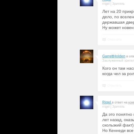
|
rrigel
Зритель
Лет на 20 прик
дело, по вселе
державшая двер
Ну может новень
Ответить
GarrettHolden
в от
Заслуженный зрите
Кого он там нас
когда чел за ро
Ответить
Rigel
в ответ на
ком
|
rrigel
Зритель
Да это понятно 
лет назад, оказ
скользкий факт
Но Кеннеди все