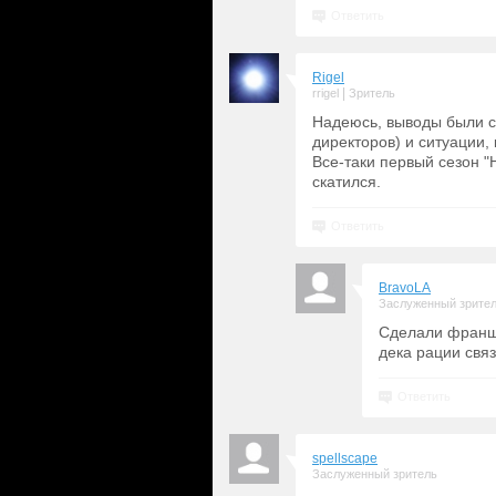
Ответить
Rigel
|
rrigel
Зритель
Надеюсь, выводы были сд
директоров) и ситуации, 
Все-таки первый сезон "
скатился.
Ответить
BravoLA
Заслуженный зрите
Сделали франши
дека рации свя
Ответить
spellscape
Заслуженный зритель