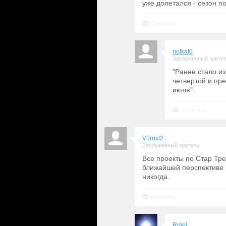
уже долетался - сезон п
Ответить
notkat0
Заслуженный зрите
"Ранее стало и
четвертой и пр
июля".
Ответить
VTrost2
Заслуженный зритель
Все проекты по Стар Тре
ближайшей перспективе 
никогда.
Ответить
Rigel