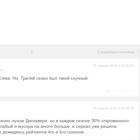
1
Следующая страница
27 апреля 2026 в 02:30:47
ль
тика. Но. Третий сезон был такой скучный.
|
Пожаловаться
27 апреля 2026 в 04:00:30
начно лучше Дискавери, но в каждом сезоне 30% откровенного
слабый и мусора на много больше, и сериал уже решили
 дожидаясь рейтингов 4го и 5го сезонов...