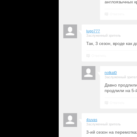
англоязычных к
Ответить
lugo777
Заслуженный зритель
Так, 3 сезон, вроде как
Ответить
notkat0
Заслуженный зрите
Давно продлили 
продлили на 5-й
Ответить
4iuvas
Заслуженный зритель
3-ий сезон на перемотка