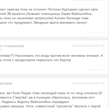
роют лавочку пока не остынет. Петухан-Куртцман сделал свое
нной ЗВ мразота (бывшая помощница Харви Вайнштейна,
ь пока он насиловал актрисулек) Кэтлин Кеннеди тоже.
кое что придумают, Звездные врата вкачивать начнут.
Пожаловаться
вет на
комментарий
29 апреля 2026 в 18:27:25
ль
иловал?) Насиловать это когда против воли человека чпокают. А
ль готов с продюсером переспать это бартер
Пожаловаться
ментарий
29 апреля 2026 в 19:37:26
все, вот Кэти Перри тоже писюндой кому-то по лицу елозила 20
ывается ("жертва" аж в полицию обратилась, вспомнив этот
). Надеюсь беднягу Вайнштейна оправдают.
 равно какашка. Хотя, совместный "просмотр" Аколита с парой